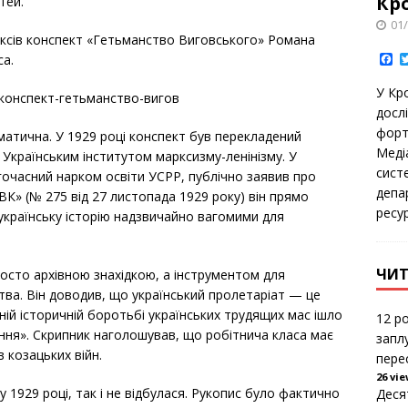
Кр
тей.
01
ксів конспект «Гетьманство Виговського» Романа
F
са.
a
c
У Кр
e
ів-конспект-гетьманство-вигов
b
дoсл
o
фoрт
o
аматична. У 1929 році конспект був перекладений
k
Медіа
Українським інститутом марксизму-ленінізму. У
сист
гочасний нарком освіти УСРР, публічно заявив про
депа
ЦВК» (№ 275 від 27 листопада 1929 року) він прямо
ресу
українську історію надзвичайно вагомими для
ЧИТ
просто архівною знахідкою, а інструментом для
тва. Він доводив, що український пролетаріат — це
ій історичній боротьбі українських трудящих мас ішло
12 ро
ення». Скрипник наголошував, що робітнича класа має
запл
 козацьких війн.
пере
26 vi
у 1929 році, так і не відбулася. Рукопис було фактично
Деся