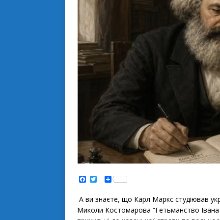
F
T
S
a
w
h
c
i
a
e
t
r
А ви знаєте, що Карл Маркс студіював укр
b
t
e
Миколи Костомарова “Гетьманство Івана Ви
o
e