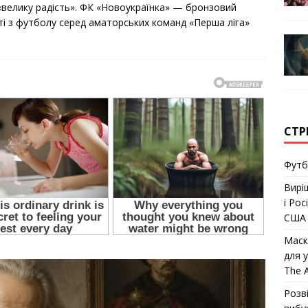
«велику радість». ФК «Новоукраїнка» — бронзовий
ті з футболу серед аматорських команд «Перша ліга»
СТР
Футб
Вирі
і Рос
США
Маск 
для 
The A
Розв