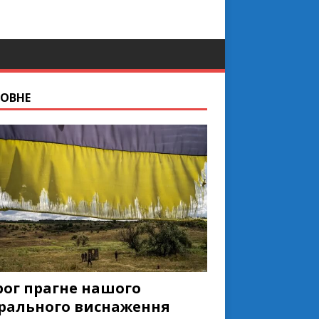
ОВНЕ
рог прагне нашого
рального виснаження