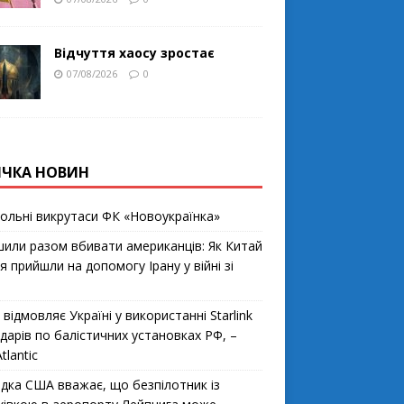
Відчуття хаосу зростає
07/08/2026
0
ІЧКА НОВИН
ольні викрутаси ФК «Новоукраїнка»
шили разом вбивати американців: Як Китай
ія прийшли на допомогу Ірану у війні зі
відмовляє Україні у використанні Starlink
ударів по балістичних установках РФ, –
tlantic
ідка США вважає, що безпілотник із