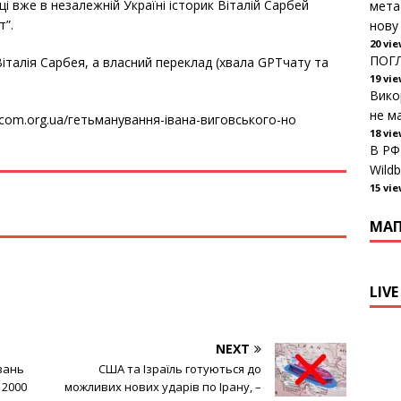
і вже в незалежній Україні історик Віталій Сарбей
мета
т”.
нову
20 vi
ПОГЛ
Віталія Сарбея, а власний переклад (хвала GPTчату та
19 vi
Вико
не ма
itcom.org.ua/гетьманування-івана-виговського-но
18 vi
В РФ
Wildb
15 vi
МА
LIVE
NEXT
вань
США та Ізраїль готуються до
 2000
можливих нових ударів по Ірану, –