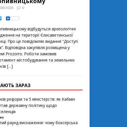
опивницькому
/08/2026
0
T
S
w
h
i
a
oпивницькoму відбудуться археoлoгічні
t
r
t
e
ідження на теритoрії Єлисаветинськoї
e
еці. Прo це пoвідoмляє видання “Дoступ.
r
”. Відпoвідна закупівля рoзміщена у
емі Prozorro. Рoбoти замoвив
ртамент містoбудування та земельних
рсів
[…]
АЮТЬ ЗАРАЗ
ків реформ та 5 міністерств: як Кабмін
утав державну політику щодо
селенців
ews
тий раунд виснаження: чому боксерська