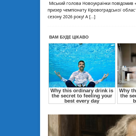
c
i
a
Міський голова Новоукраїнки повідомив 
e
t
r
b
t
e
призер чемпіонату Кіровоградської облас
o
e
сезону 2026 року! А
[…]
o
r
k