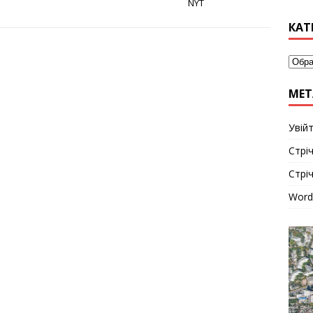
NYT
КАТ
МЕТ
Увій
Стріч
Стрі
Word