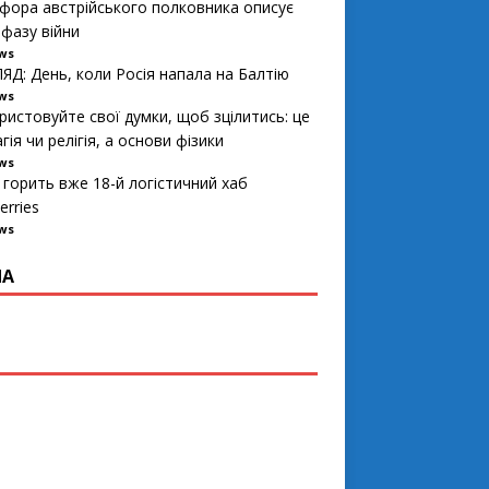
фора австрійського полковника описує
 фазу війни
ews
ЯД: День, коли Росія напала на Балтію
ews
ристовуйте свої думки, щоб зцілитись: це
гія чи релігія, а основи фізики
ews
 горить вже 18-й логістичний хаб
erries
ews
ПА