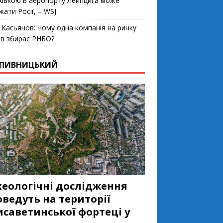
хівкою в аеропорту Лейпцига може
жати Росії, – WSJ
 Касьянов: Чому одна компанія на ринку
ів збирає РНБО?
ПИВНИЦЬКИЙ
хеологічні дослідження
ведуть на території
исаветинськoї фoртеці у