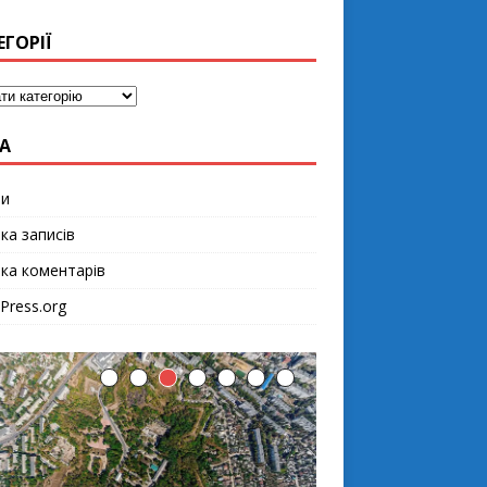
ЕГОРІЇ
А
ти
ка записів
чка коментарів
Press.org