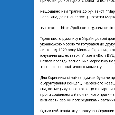
o
r
прихильні до козацької справи та вольнос
k
нещодавно нам трапив до рук текст “Мар
Галенкіна, де він аналізує ці нотатки Марк
тут текст – https://politcom.org.ua/маркс
“доля цього рукопису в Україні доволі др
українською мовою та готувався до друку 
листопаді 1929 року Микола Скрипник, то
існування цих нотаток. У газеті «Вісті ВУ
назвав погляди засновника марксизму на 
тогочасного політичного моменту.
Для Скрипника ці «цікаві думки» були не 
обґрунтування концепції Червоного козац
спадкоємець «усього того, що в старовинн
проти соціального й політичного пригніч
визнавати своїми попередниками ватажків
Однак публікація, яку анонсував Скрипник 