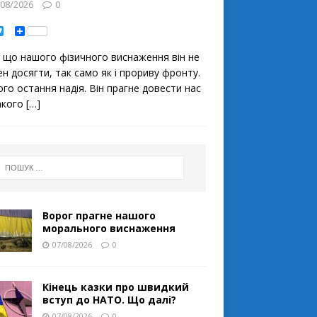
/08/2026
0
T
S
w
h
i
a
 що нашого фізичного виснаження він не
t
r
t
e
ен досягти, так само як і прориву фронту.
e
ого остання надія. Він прагне довести нас
r
акого
[…]
Ворог прагне нашого
морального виснаження
07/08/2026
0
Кінець казки про швидкий
вступ до НАТО. Що далі?
07/08/2026
0