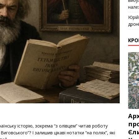
вибу
нале
Юрій
дрон
КРО
Ар
про
аїнську історію, зокрема “з олівцем” читав роботу
Єл
говського”? І залишив цікаві нотатки “на полях”, які