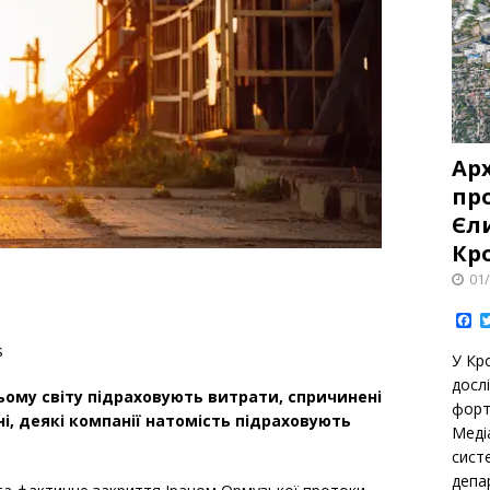
Ар
про
Єл
Кр
01
F
a
c
s
У Кр
e
b
дoсл
o
ьому світу підраховують витрати, спричинені
фoрт
o
і, деякі компанії натомість підраховують
k
Медіа
сист
депа