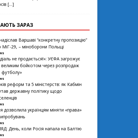
рсів
[…]
АЮТЬ ЗАРАЗ
 надіслав Варшаві “конкретну пропозицію”
 МіГ-29, – міноборони Польщі
ews
діаль не продається!»: УЄФА загрожує
 великим бойкотом через розпродаж
і футболу»
ews
ків реформ та 5 міністерств: як Кабмін
утав державну політику щодо
селенців
ews
ія дозволила українцям міняти «права»
випробувань
ews
ЯД: День, коли Росія напала на Балтію
ews