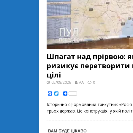
Шпагат над прірвою: я
ризикує перетворити 
цілі
05/08/2026
AA
0
F
T
S
a
w
h
c
i
a
Історично сформований трикутник «Росія –
e
t
r
b
t
e
трьох держав. Це конструкція, у якій пол
o
e
o
r
k