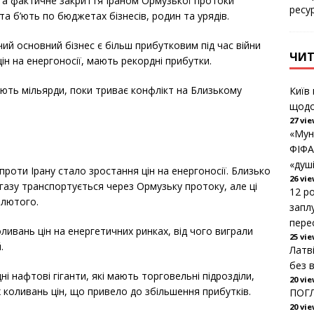
та фактичне закриття Іраном Ормузької протоки
ресу
а б’ють по бюджетах бізнесів, родин та урядів.
 чий основний бізнес є більш прибутковим під час війни
ЧИТ
ін на енергоносії, мають рекордні прибутки.
ляють мільярди, поки триває конфлікт на Близькому
Київ
щодо
27 vi
«Мун
ФІФА
«душ
роти Ірану стало зростання цін на енергоносії. Близько
26 vi
 газу транспортується через Ормузьку протоку, але ці
12 ро
 лютого.
запл
пере
ливань цін на енергетичних ринках, від чого виграли
25 vi
.
Латв
без 
 нафтові гіганти, які мають торговельні підрозділи,
20 vi
 коливань цін, що привело до збільшення прибутків.
ПОГЛ
20 vi