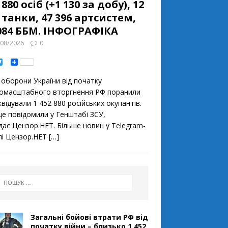
 880 осіб (+1 130 за добу), 12
 танки, 47 396 артсистем,
084 ББМ. ІНФОГРАФІКА
/08/2026
0
T
S
w
h
i
a
 оборони України від початку
t
r
t
e
омасштабного вторгнення РФ поранили
e
квідували 1 452 880 російських окупантів.
r
це повідомили у Генштабі ЗСУ,
дає Цензор.НЕТ. Більше новин у Telegram-
лі Цензор.НЕТ
[…]
Загальні бойові втрати РФ від
початку війни – близько 1 452