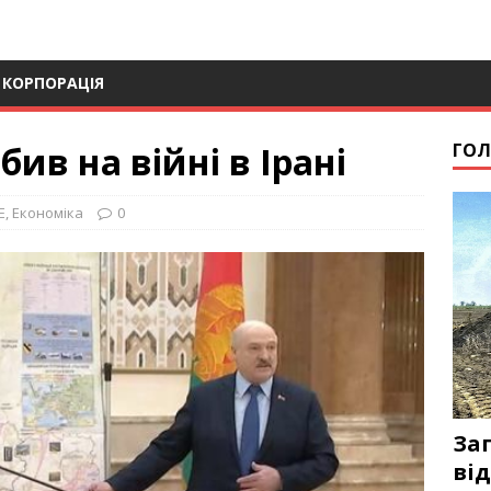
 КОРПОРАЦІЯ
бив на війні в Ірані
ГОЛ
Е
,
Економіка
0
За
від