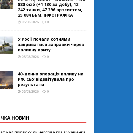
880 осіб (+1 130 за добу), 12
242 танки, 47 396 артсистем,
25 084 ББМ. ІНФОГРАФІКА
05/08/2026
0
У Росії почали сотнями
закриватися заправки через
паливну кризу
05/08/2026
0
40-денна операція впливу на
РФ. СБУ відзвітувала про
результати
05/08/2026
0
ІЧКА НОВИН
ат над прірвою: як чергова гра Лукашенка