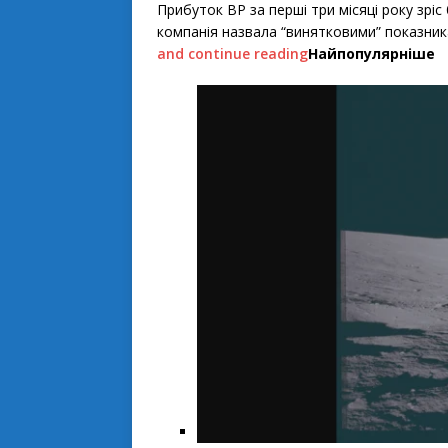
Прибуток BP за перші три місяці року зріс 
компанія назвала “винятковими” показник
and continue reading
Найпопулярніше