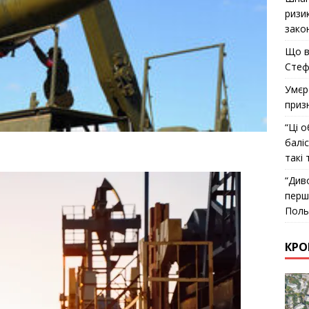
ризи
закон
Що в
Стеф
Умєр
приз
“Ці о
балі
такі 
“Див
перш
Поль
КРО