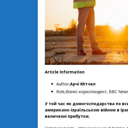
Article Information
Author,
Арчі Мітчел
Role,бізнес-кореспондент, ВВС New
У той час як домогосподарства по вс
американо-ізраїльською війною в Іран
величезні прибутки.