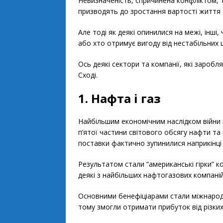
Невизначеність, спричинена конфліктом, 
призводять до зростання вартості життя т
Але тоді як деякі опинилися на межі, інші,
або хто отримує вигоду від нестабільних ц
Ось деякі сектори та компанії, які зароб
Сході.
1. Нафта і газ
Найбільшим економічним наслідком війни п
п’ятої частини світового обсягу нафти та
поставки фактично зупинилися наприкінці
Результатом стали “американські гірки” ко
деякі з найбільших нафтогазових компаній
Основними бенефіціарами стали міжнародні
тому змогли отримати прибуток від різких