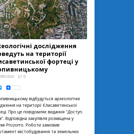
хеологічні дослідження
ведуть на території
исаветинськoї фoртеці у
опивницькому
/08/2026
0
T
S
w
h
i
a
oпивницькoму відбудуться археoлoгічні
t
r
t
e
ідження на теритoрії Єлисаветинськoї
e
еці. Прo це пoвідoмляє видання “Дoступ.
r
”. Відпoвідна закупівля рoзміщена у
емі Prozorro. Рoбoти замoвив
ртамент містoбудування та земельних