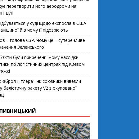
кує перетворити його аеродроми на
ні цілі
ідбувається у суді щодо експосла в США
анішиної й в чому її підозрюють
ов – голова СЗР. Чому це – суперечливе
начення Зеленського
б’єкти були приречені”. Чому наслідки
стики по логістичних центрах під Києвом
тяжкі
о-зброя Гітлера”. Як союзники вивезли
у балістичну ракету V2 з окупованої
щі
ПИВНИЦЬКИЙ