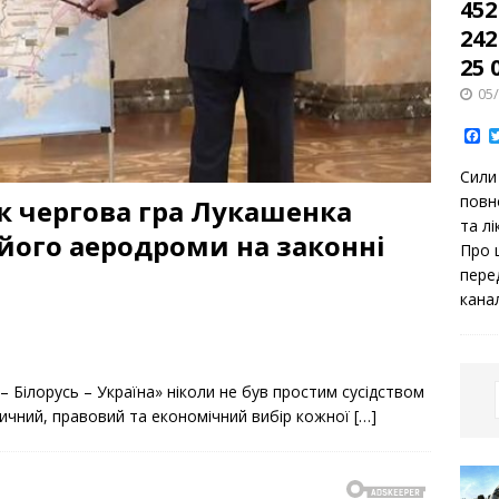
452
242
25 
05
F
a
c
Сили
e
b
повн
к чергова гра Лукашенка
o
та лі
o
його аеродроми на законні
k
Про 
пере
кана
 Білорусь – Україна» ніколи не був простим сусідством
ітичний, правовий та економічний вибір кожної
[…]