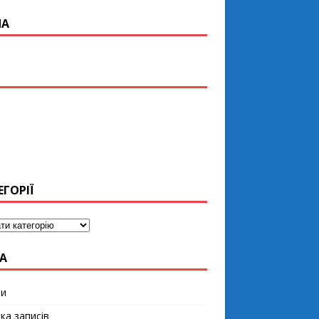
ПА
ЕГОРІЇ
А
ти
ка записів