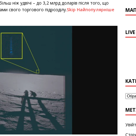
більш ніж удвічі – до 3,2 млрд доларів після того, що
ами свого торгового підрозділу.
Skip Найпопулярніше
МА
LIVE
КАТ
МЕТ
Увій
Стріч