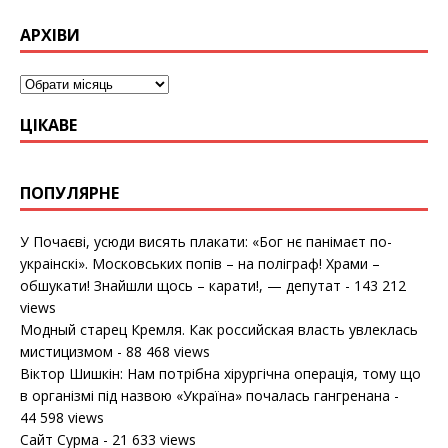
АРХІВИ
ЦІКАВЕ
ПОПУЛЯРНЕ
У Почаєві, усюди висять плакати: «Бог нє панімаєт по-
украінскі». Московських попів – на поліграф! Храми –
обшукати! Знайшли щось – карати!, — депутат
- 143 212
views
Модный старец Кремля. Как российская власть увлеклась
мистицизмом
- 88 468 views
Віктор Шишкін: Нам потрібна хірургічна операція, тому що
в організмі під назвою «Україна» почалась гангренана
-
44 598 views
Сайт Сурма
- 21 633 views