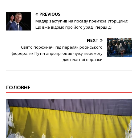
PREVIOUS
Мадяр заступив на посаду прем’єра Угорщини:
що вже відомо про його уряд і перші дії
NEXT
Свято порожнечі під переляк російського
фюрера: як Путін апропріював чужу перемогу
для власної поразки
ГОЛОВНЕ