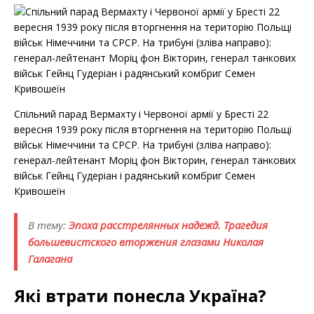
Спільний парад Вермахту і Червоної армії у Бресті 22
вересня 1939 року після вторгнення на територію Польщі
військ Німеччини та СРСР. На трибуні (зліва направо):
генерал-лейтенант Моріц фон Вікторин, генерал танкових
військ Гейнц Гудеріан і радянський комбриг Семен
Кривошеїн
В тему:
Эпоха расстрелянных надежд. Трагедия
большевистского вторжения глазами Николая
Галагана
Які втрати понесла Україна?