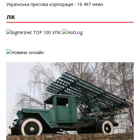
Українська пресова корпорація
- 16 497 views
ЛІК
УПК
Найбагатше село України
Чому я весь час прокидаюся о 3
ночі?