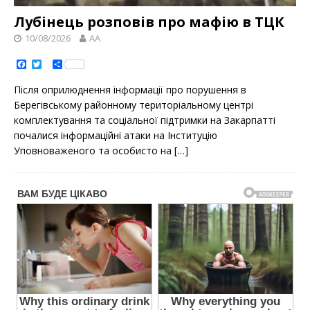
Лубінець розповів про мафію в ТЦК
10/08/2026
AA
F
T
S
a
w
h
c
i
a
Після оприлюднення інформації про порушення в
e
t
r
b
t
e
Берегівському районному територіальному центрі
o
e
комплектування та соціальної підтримки на Закарпатті
o
r
k
почалися інформаційні атаки на Інституцію
Уповноваженого та особисто на
[…]