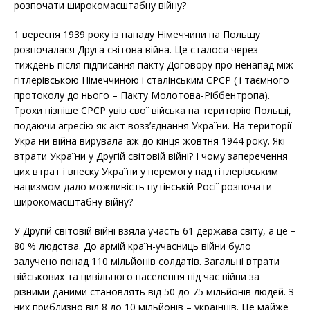
розпочати широкомасштабну війну?
1 вересня 1939 року із нападу Німеччини на Польщу
розпочалася Друга світова війна. Це сталося через
тиждень після підписання пакту Договору про ненапад між
гітлерівською Німеччиною і сталінським СРСР ( і таємного
протоколу до нього – Пакту Молотова-Ріббентропа).
Трохи пізніше СРСР увів свої війська на територію Польщі,
подаючи агресію як акт возз’єднання України. На території
України війна вирувала аж до кінця жовтня 1944 року. Які
втрати України у Другій світовій війні? І чому заперечення
цих втрат і внеску України у перемогу над гітлерівським
нацизмом дало можливість путінській Росії розпочати
широкомасштабну війну?
У Другій світовій війні взяла участь 61 держава світу, а це −
80 % людства. До армій країн-учасниць війни було
залучено понад 110 мільйонів солдатів. Загальні втрати
військових та цивільного населення під час війни за
різними даними становлять від 50 до 75 мільйонів людей. З
них приблизно від 8 до 10 мільйонів – українців. Це майже