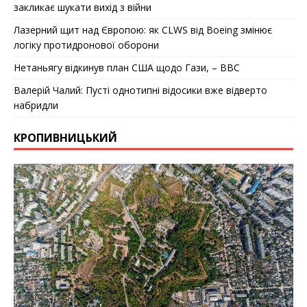
закликає шукати вихід з війни
Лазерний щит над Європою: як CLWS від Boeing змінює
логіку протидронової оборони
Нетаньягу відкинув план США щодо Гази, – BBC
Валерій Чалий: Пусті однотипні відосики вже відверто
набридли
КРОПИВНИЦЬКИЙ