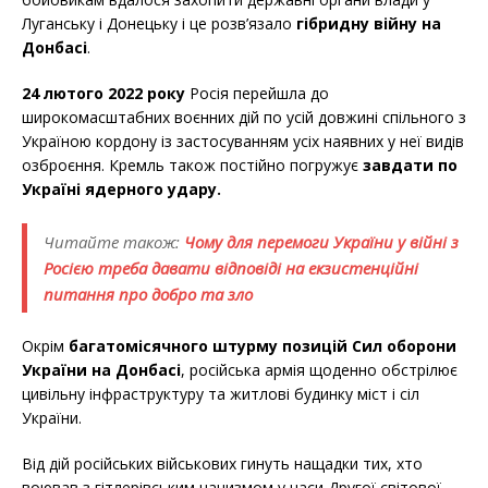
Луганську і Донецьку і це розв’язало
гібридну війну на
Донбасі
.
24 лютого 2022 року
Росія перейшла до
широкомасштабних воєнних дій по усій довжині спільного з
Україною кордону із застосуванням усіх наявних у неї видів
озброєння. Кремль також постійно погружує
завдати по
Україні ядерного удару.
Читайте також:
Чому для перемоги України у війні з
Росією треба давати відповіді на екзистенційні
питання про добро та зло
Окрім
багатомісячного штурму позицій Сил оборони
України на Донбасі
, російська армія щоденно обстрілює
цивільну інфраструктуру та житлові будинку міст і сіл
України.
Від дій російських військових гинуть нащадки тих, хто
воював з гітлерівським нацизмом у часи Другої світової