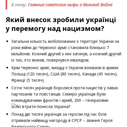
В тему:
Главные советские мифы о Великой Войне
Який внесок зробили українці
у перемогу над нацизмом?
Загальна кількість мобілізованих з території України за
роки війни до Червоної армії становила близько 7
мільйонів. Кожний другий з них загинув, а кожний другий
із тих, хто вижив, повернувся інвалідом.
Крім Червоної армії, вихідці з України воювали в арміях
Польщі (120 тисяч), США (80 тисяч), Канади (45 тисяч),
Франції (5 тисяч).
Сотні тисяч українців боролися проти нацистів у лавах
партизанів та повстанців. Семеро українців були
командувачами фронтів і армій, 200 – генералами.
Понад дві тисячі українців за героїзм під час боїв
отримали найвищу нагороду в СРСР – звання Героя
Радянського Союзу.