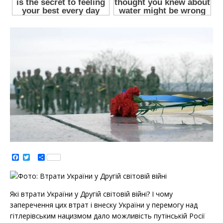
F
T
S
a
w
h
c
i
a
e
t
r
b
t
e
o
e
Які втрати України у Другій світовій війні? І чому
o
r
заперечення цих втрат і внеску України у перемогу над
k
гітлерівським нацизмом дало можливість путінській Росії