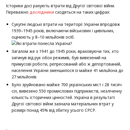
Історики досі рахують втрати від Другої світової війни.
Переважно
дослідники
сходяться на таких цифрах:
Сукупні людські втрати на території України впродовж
1939–1945 років, включаючи військових і цивільних,
оцінюють у 8–10 мільйонів осіб.
Загалом же з 1941 до 1945 роки, враховуючи тих, хто
загинув від рук обох режимів, був вивезений на
примусові роботи, репресований або ж депортований,
населення України зменшилося із майже 41 мільйона до
27 мільйонів.
Було зруйновано майже 700 українських міст і 28 тисяч
сіл, вивезено 550 промислових підприємств, незліченну
кількість історичних цінностей. Україна в результаті
Другої світової війни зазнала матеріальних втрат у
розмірі понад 45% від збитку усього СРСР.