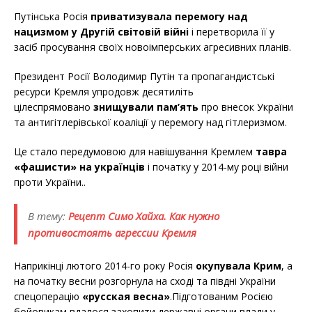
Путінська Росія
приватизувала перемогу над
нацизмом у Другій світовій війні
і перетворила її у
засіб просування своїх новоімперських агресивних планів.
Президент Росії Володимир Путін та пропагандистські
ресурси Кремля упродовж десятиліть
цілеспрямовано
знищували пам’ять
про внесок України
та антигітлерівської коаліції у перемогу над гітлеризмом.
Це стало передумовою для навішування Кремлем
тавра
«фашисти» на українців
і початку у 2014-му році війни
проти України..
В тему:
Рецепт Симо Хайха. Как нужно
противостоять агрессии Кремля
Наприкінці лютого 2014-го року Росія
окупувала Крим
, а
на початку весни розгорнула на сході та півдні України
спецоперацію
«русская весна»
.Підготованим Росією
бойовикам вдалося захопити державні органи влади у