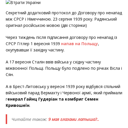
Секретний додатковий протокол до Договору про ненапад
між СРСР і Німеччиною. 23 серпня 1939 року. Радянський
оригінал російською мовою (дві сторінки)
Через тиждень після підписання договору про ненапад із
СРСР Гітлер 1 вересня 1939
напав на Польщу
,
окупувавши її західну частину.
А 17 вересня Сталін ввів війська у східну частину
міжвоєнної Польщі. Польщу було поділено по річках Вісла і
Сян.
А в Брест-Литовську у вересні 1939 року відбувся спільний
військовий парад Вермахту і Червоної армії, який приймали
г
енерал Гайнц Гудеріан та комбриг Семен
Кривошеїн
.
Читайте також:
9 мая глазами латыша?..