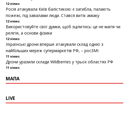
12 views
Росія атакувала Київ балістикою: є загибла, палають
пожежі, під завалами люди. Стався витік аміаку
12 views
Використовуйте свої думки, щоб зцілитись: це не магія чи
релігія, а основи фізики
12 views
Українські дрони вперше атакували склад однієї з
найбільших мереж супермаркетів РФ, – росЗМІ
11 views
Дрони уразили склади Wildberries у трьох областях РФ
11 views
МАПА
LIVE