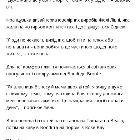
він.
Французька дизайнерка ювелірних виробів Жюлі Лівні, яка
жила на чотирьох континентах, і досі дивується Сіднею.
“Люди не чекають вихідних, щоб піти на пляж або
поплавати – вони роблять це частиною щоденного
життя”, – каже вона.
Для неї комфорт життя починається зі світанкових
прогулянок із подругами від Bondi до Bronte.
“Як власниця бізнесу й мама двох дітей, я живу в дуже
швидкому темпі, тому ця година біля океану допомагає
мені перезавантажитися. Це найкращий спосіб почати
день”, – пояснює Лівні.
Вона повела б гостей на світанок на Tamarama Beach,
потім на каву в Bondi та на пором із Rose Bay.