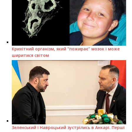
Крихітний організм, який “пожирає” мозок і може
ширитися світом
Зеленський і Навроцький зустрілись в Анкарі. Перші