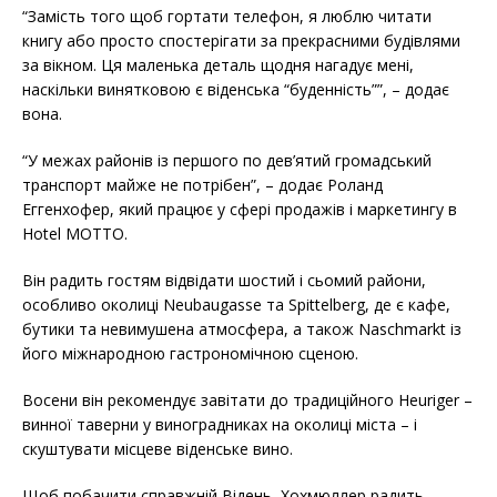
“Замість того щоб гортати телефон, я люблю читати
книгу або просто спостерігати за прекрасними будівлями
за вікном. Ця маленька деталь щодня нагадує мені,
наскільки винятковою є віденська “буденність””, – додає
вона.
“У межах районів із першого по дев’ятий громадський
транспорт майже не потрібен”, – додає Роланд
Еггенхофер, який працює у сфері продажів і маркетингу в
Hotel MOTTO.
Він радить гостям відвідати шостий і сьомий райони,
особливо околиці Neubaugasse та Spittelberg, де є кафе,
бутики та невимушена атмосфера, а також Naschmarkt із
його міжнародною гастрономічною сценою.
Восени він рекомендує завітати до традиційного Heuriger –
винної таверни у виноградниках на околиці міста – і
скуштувати місцеве віденське вино.
Щоб побачити справжній Відень, Хохмюллер радить