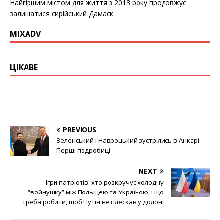
Найгіршим містом для життя з 2013 року продовжує
залишатися сирійський Дамаск.
MIXADV
ЦІКАВЕ
PREVIOUS
Зеленський і Навроцький зустрілись в Анкарі.
Перші подробиці
NEXT
Ігри патріотів: хто розкручує холодну
“войнушку” між Польщею та Україною, і що
треба робити, щоб Путін не плескав у долоні