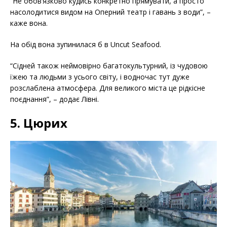
“Не обов’язково кудись конкретно прямувати, а просто
насолодитися видом на Оперний театр і гавань з води”, –
каже вона.
На обід вона зупинилася б в Uncut Seafood.
“Сідней також неймовірно багатокультурний, із чудовою
їжею та людьми з усього світу, і водночас тут дуже
розслаблена атмосфера. Для великого міста це рідкісне
поєднання”, – додає Лівні.
5. Цюрих