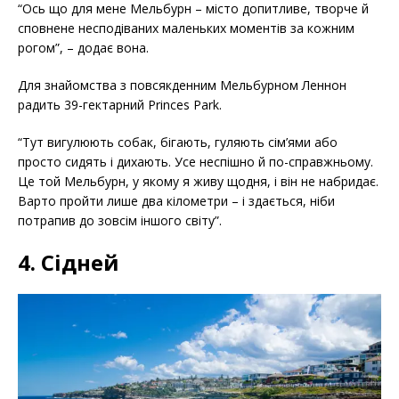
“Ось що для мене Мельбурн – місто допитливе, творче й
сповнене несподіваних маленьких моментів за кожним
рогом”, – додає вона.
Для знайомства з повсякденним Мельбурном Леннон
радить 39-гектарний Princes Park.
“Тут вигулюють собак, бігають, гуляють сім’ями або
просто сидять і дихають. Усе неспішно й по-справжньому.
Це той Мельбурн, у якому я живу щодня, і він не набридає.
Варто пройти лише два кілометри – і здається, ніби
потрапив до зовсім іншого світу”.
4. Сідней