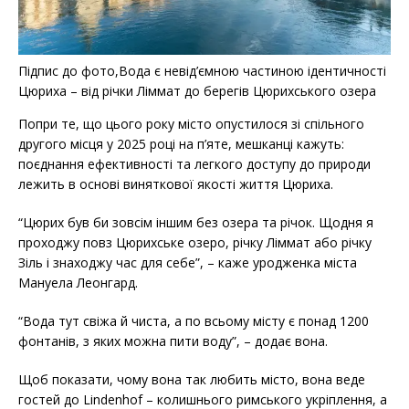
Підпис до фото,Вода є невід’ємною частиною ідентичності
Цюриха – від річки Ліммат до берегів Цюрихського озера
Попри те, що цього року місто опустилося зі спільного
другого місця у 2025 році на п’яте, мешканці кажуть:
поєднання ефективності та легкого доступу до природи
лежить в основі виняткової якості життя Цюриха.
“Цюрих був би зовсім іншим без озера та річок. Щодня я
проходжу повз Цюрихське озеро, річку Ліммат або річку
Зіль і знаходжу час для себе”, – каже уродженка міста
Мануела Леонгард.
“Вода тут свіжа й чиста, а по всьому місту є понад 1200
фонтанів, з яких можна пити воду”, – додає вона.
Щоб показати, чому вона так любить місто, вона веде
гостей до Lindenhof – колишнього римського укріплення, а