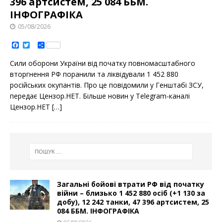
396 артсистем, 25 084 ББМ.
ІНФОГРАФІКА
05/08/2026
F
T
S
a
w
h
c
i
a
Сили оборони України від початку повномасштабного
e
t
r
b
t
e
вторгнення РФ поранили та ліквідували 1 452 880
o
e
російських окупантів. Про це повідомили у Генштабі ЗСУ,
o
r
k
передає Цензор.НЕТ. Більше новин у Telegram-каналі
Цензор.НЕТ
[…]
Загальні бойові втрати РФ від початку
війни – близько 1 452 880 осіб (+1 130 за
добу), 12 242 танки, 47 396 артсистем, 25
084 ББМ. ІНФОГРАФІКА