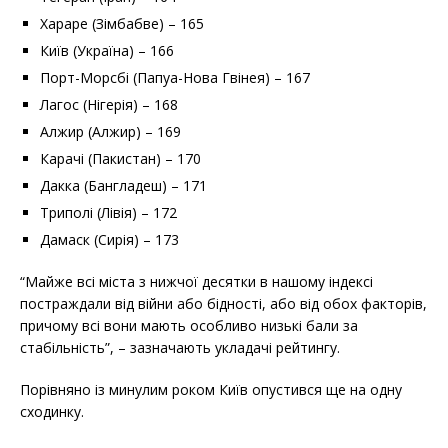
Хараре (Зімбабве) – 165
Київ (Україна) – 166
Порт-Морсбі (Папуа-Нова Гвінея) – 167
Лагос (Нігерія) – 168
Алжир (Алжир) – 169
Карачі (Пакистан) – 170
Дакка (Бангладеш) – 171
Триполі (Лівія) – 172
Дамаск (Сирія) – 173
“Майже всі міста з нижчої десятки в нашому індексі
постраждали від війни або бідності, або від обох факторів,
причому всі вони мають особливо низькі бали за
стабільність”, – зазначають укладачі рейтингу.
Порівняно із минулим роком Київ опустився ще на одну
сходинку.