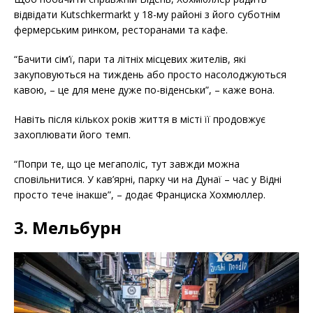
відвідати Kutschkermarkt у 18-му районі з його суботнім
фермерським ринком, ресторанами та кафе.
“Бачити сім’ї, пари та літніх місцевих жителів, які
закуповуються на тиждень або просто насолоджуються
кавою, – це для мене дуже по-віденськи”, – каже вона.
Навіть після кількох років життя в місті її продовжує
захоплювати його темп.
“Попри те, що це мегаполіс, тут завжди можна
сповільнитися. У кав’ярні, парку чи на Дунаї – час у Відні
просто тече інакше”, – додає Франциска Хохмюллер.
3. Мельбурн