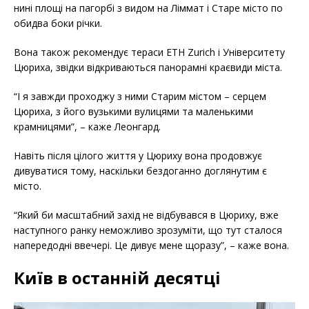
нині площі на пагорбі з видом на Ліммат і Старе місто по
обидва боки річки.
Вона також рекомендує тераси ETH Zurich і Університету
Цюриха, звідки відкриваються панорамні краєвиди міста.
“І я завжди проходжу з ними Старим містом – серцем
Цюриха, з його вузькими вулицями та маленькими
крамницями”, – каже Леонгард.
Навіть після цілого життя у Цюриху вона продовжує
дивуватися тому, наскільки бездоганно доглянутим є
місто.
“Який би масштабний захід не відбувався в Цюриху, вже
наступного ранку неможливо зрозуміти, що тут сталося
напередодні ввечері. Це дивує мене щоразу”, – каже вона.
Київ в останній десятці