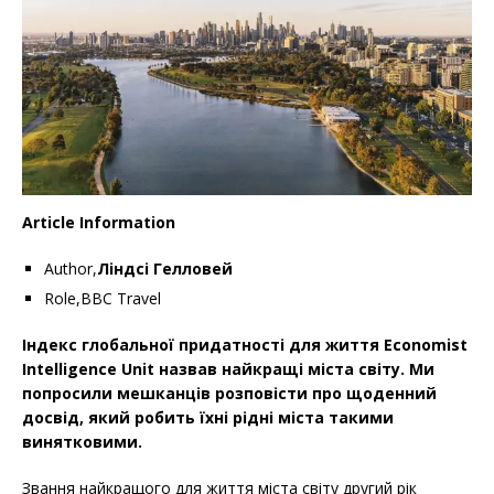
o
r
k
Article Information
Author,
Ліндсі Гелловей
Role,BBC Travel
Індекс глобальної придатності для життя Economist
Intelligence Unit назвав найкращі міста світу. Ми
попросили мешканців розповісти про щоденний
досвід, який робить їхні рідні міста такими
винятковими.
Звання найкращого для життя міста світу другий рік