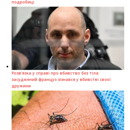
подробиці
Розв’язка у справі про вбивство без тіла:
засуджений француз зізнався у вбивстві своєї
дружини