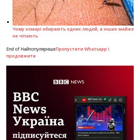
Чому комарі обирають одних людей, а інших майже
не чіпають
End of Найпопулярніше
Пропустити Whatsapp і
продовжити