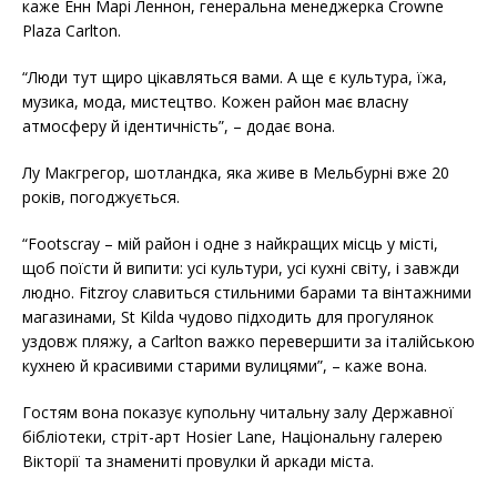
каже Енн Марі Леннон, генеральна менеджерка Crowne
Plaza Carlton.
“Люди тут щиро цікавляться вами. А ще є культура, їжа,
музика, мода, мистецтво. Кожен район має власну
атмосферу й ідентичність”, – додає вона.
Лу Макгрегор, шотландка, яка живе в Мельбурні вже 20
років, погоджується.
“Footscray – мій район і одне з найкращих місць у місті,
щоб поїсти й випити: усі культури, усі кухні світу, і завжди
людно. Fitzroy славиться стильними барами та вінтажними
магазинами, St Kilda чудово підходить для прогулянок
уздовж пляжу, а Carlton важко перевершити за італійською
кухнею й красивими старими вулицями”, – каже вона.
Гостям вона показує купольну читальну залу Державної
бібліотеки, стріт-арт Hosier Lane, Національну галерею
Вікторії та знамениті провулки й аркади міста.