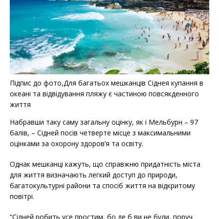
Підпис до фото,Для багатьох мешканців Сіднея купання в
океані та відвідування пляжу є частиною повсякденного
життя
Набравши таку саму загальну оцінку, як і Мельбурн – 97
балів, – Сідней посів четверте місце з максимальними
оцінками за охорону здоров’я та освіту.
Однак мешканці кажуть, що справжню придатність міста
для життя визначають легкий доступ до природи,
багатокультурні райони та спосіб життя на відкритому
повітрі.
“Сідней робить усе простим, бо де б ви не були, поруч