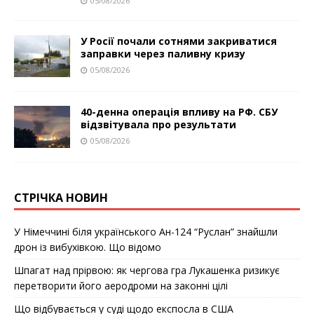
05/08/2026
У Росії почали сотнями закриватися
заправки через паливну кризу
05/08/2026
40-денна операція впливу на РФ. СБУ
відзвітувала про результати
05/08/2026
СТРІЧКА НОВИН
У Німеччині біля українського Ан-124 “Руслан” знайшли
дрон із вибухівкою. Що відомо
Шпагат над прірвою: як чергова гра Лукашенка ризикує
перетворити його аеродроми на законні цілі
Що відбувається у суді щодо експосла в США