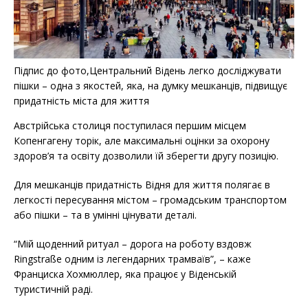
Підпис до фото,Центральний Відень легко досліджувати
пішки – одна з якостей, яка, на думку мешканців, підвищує
придатність міста для життя
Австрійська столиця поступилася першим місцем
Копенгагену торік, але максимальні оцінки за охорону
здоров’я та освіту дозволили їй зберегти другу позицію.
Для мешканців придатність Відня для життя полягає в
легкості пересування містом – громадським транспортом
або пішки – та в умінні цінувати деталі.
“Мій щоденний ритуал – дорога на роботу вздовж
Ringstraße одним із легендарних трамваїв”, – каже
Франциска Хохмюллер, яка працює у Віденській
туристичній раді.