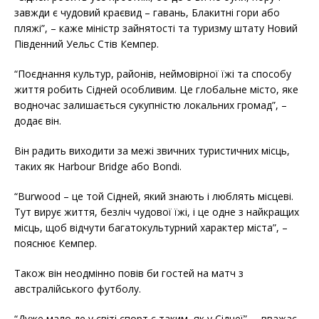
завжди є чудовий краєвид – гавань, Блакитні гори або
пляжі”, – каже міністр зайнятості та туризму штату Новий
Південний Уельс Стів Кемпер.
“Поєднання культур, районів, неймовірної їжі та способу
життя робить Сідней особливим. Це глобальне місто, яке
водночас залишається сукупністю локальних громад”, –
додає він.
Він радить виходити за межі звичних туристичних місць,
таких як Harbour Bridge або Bondi.
“Burwood – це той Сідней, який знають і люблять місцеві.
Тут вирує життя, безліч чудової їжі, і це одне з найкращих
місць, щоб відчути багатокультурний характер міста”, –
пояснює Кемпер.
Також він неодмінно повів би гостей на матч з
австралійського футболу.
“Дуже мало де у світі спорт є таким, як у Сіднеї”, – вважає