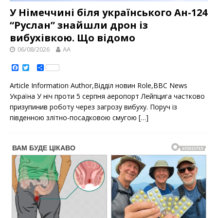
У Німеччині біля українського Ан-124
“Руслан” знайшли дрон із
вибухівкою. Що відомо
06/08/2026
AA
F
T
S
a
w
h
c
i
a
Article Information Author,Відділ новин Role,ВВС News
e
t
r
b
t
e
Україна У ніч проти 5 серпня аеропорт Лейпцига частково
o
e
призупинив роботу через загрозу вибуху. Поруч із
o
r
k
південною злітно-посадковою смугою
[…]