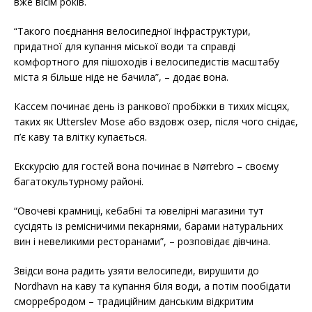
вже вісім років.
“Такого поєднання велосипедної інфраструктури,
придатної для купання міської води та справді
комфортного для пішоходів і велосипедистів масштабу
міста я більше ніде не бачила”, – додає вона.
Кассем починає день із ранкової пробіжки в тихих місцях,
таких як Utterslev Mose або вздовж озер, після чого снідає,
п’є каву та влітку купається.
Екскурсію для гостей вона починає в Nørrebro – своєму
багатокультурному районі.
“Овочеві крамниці, кебабні та ювелірні магазини тут
сусідять із ремісничими пекарнями, барами натуральних
вин і невеликими ресторанами”, – розповідає дівчина.
Звідси вона радить узяти велосипеди, вирушити до
Nordhavn на каву та купання біля води, а потім пообідати
сморребродом – традиційним данським відкритим