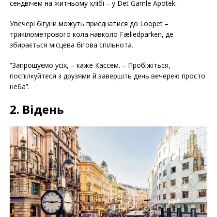
сендвічем на житньому хлібі – у Det Gamle Apotek.
Увечері бігуни можуть приєднатися до Loopet –
трикілометрового кола навколо Fælledparken, де
збирається місцева бігова спільнота.
“Запрошуємо усіх, – каже Кассем. – Пробіжіться,
поспілкуйтеся з друзями й завершіть день вечерею просто
неба”.
2. Відень