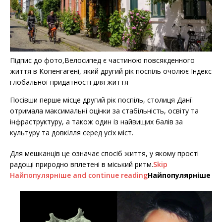
Підпис до фото,Велосипед є частиною повсякденного
життя в Копенгагені, який другий рік поспіль очолює Індекс
глобальної придатності для життя
Посівши перше місце другий рік поспіль, столиця Данії
отримала максимальні оцінки за стабільність, освіту та
інфраструктуру, а також один із найвищих балів за
культуру та довкілля серед усіх міст.
Для мешканців це означає спосіб життя, у якому прості
радощі природно вплетені в міський ритм.
Skip
Найпопулярніше and continue reading
Найпопулярніше