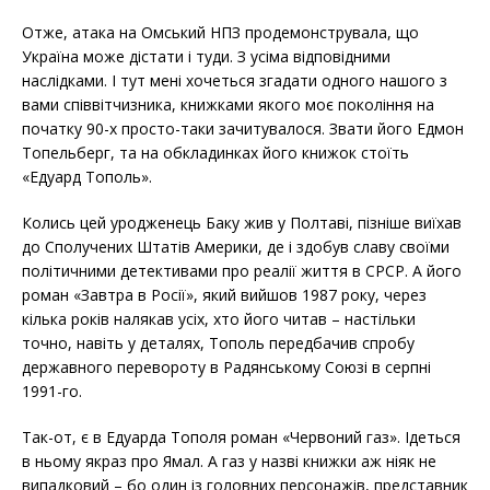
Отже, атака на Омський НПЗ продемонструвала, що
Україна може дістати і туди. З усіма відповідними
наслідками. І тут мені хочеться згадати одного нашого з
вами співвітчизника, книжками якого моє покоління на
початку 90-х просто-таки зачитувалося. Звати його Едмон
Топельберг, та на обкладинках його книжок стоїть
«Едуард Тополь».
Колись цей уродженець Баку жив у Полтаві, пізніше виїхав
до Сполучених Штатів Америки, де і здобув славу своїми
політичними детективами про реалії життя в СРСР. А його
роман «Завтра в Росії», який вийшов 1987 року, через
кілька років налякав усіх, хто його читав – настільки
точно, навіть у деталях, Тополь передбачив спробу
державного перевороту в Радянському Союзі в серпні
1991-го.
Так-от, є в Едуарда Тополя роман «Червоний газ». Ідеться
в ньому якраз про Ямал. А газ у назві книжки аж ніяк не
випадковий – бо один із головних персонажів, представник