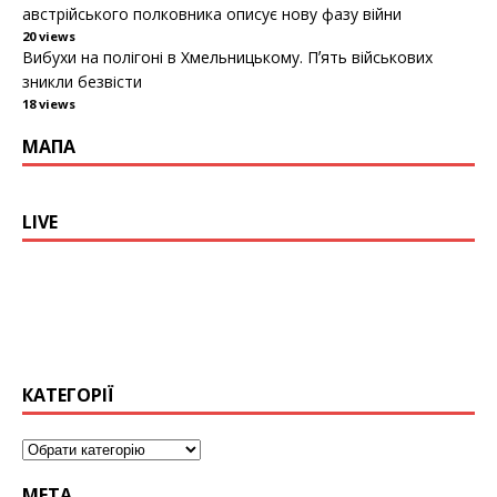
австрійського полковника описує нову фазу війни
20 views
Вибухи на полігоні в Хмельницькому. Пʼять військових
зникли безвісти
18 views
МАПА
LIVE
КАТЕГОРІЇ
МЕТА