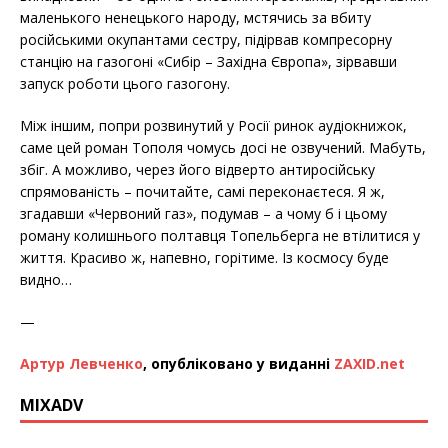
маленького ненецького народу, мстячись за вбиту
російськими окупантами сестру, підірвав компресорну
станцію на газогоні «Сибір – Західна Європа», зірвавши
запуск роботи цього газогону.
Між іншим, попри розвинутий у Росії ринок аудіокнижок,
саме цей роман Тополя чомусь досі не озвучений. Мабуть,
збіг. А можливо, через його відверто антиросійську
спрямованість – почитайте, самі переконаєтеся. Я ж,
згадавши «Червоний газ», подумав – а чому б і цьому
роману колишнього полтавця Топельберга не втілитися у
життя. Красиво ж, напевно, горітиме. Із космосу буде
видно…
—
Артур Левченко
, опубліковано у виданні
ZAXID.net
MIXADV