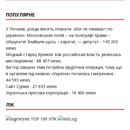
ПОПУЛЯРНЕ
У Почаєві, усюди висять плакати: «Бог нє панімаєт по-
украінскі». Московських попів – на поліграф! Храми –
обшукати! Знайшли щось – карати!, — депутат
- 143 203
views
Модный старец Кремля. Как российская власть увлеклась
мистицизмом
- 88 457 views
Віктор Шишкін: Нам потрібна хірургічна операція, тому що
в організмі під назвою «Україна» почалась гангренана
-
44 593 views
Сайт Сурма
- 21 633 views
Українська пресова корпорація
- 16 400 views
ЛІК
УПК