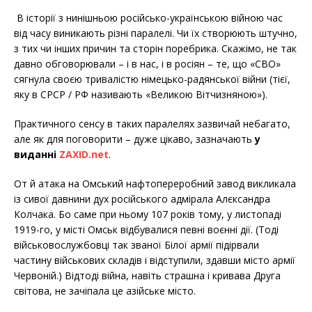
b
t
e
o
e
В історії з нинішньою російсько-українською війною час
o
r
від часу виникають різні паралелі. Чи їх створюють штучно,
k
з тих чи інших причин та сторін поребрика. Скажімо, не так
давно обговорювали – і в нас, і в росіян – те, що «СВО»
сягнула своєю тривалістю німецько-радянської війни (тієї,
яку в СРСР / РФ називають «Великою Вітчизняною»).
Практичного сенсу в таких паралелях зазвичай небагато,
але як для поговорити – дуже цікаво, зазначають
у
виданні
ZAXID.net
.
От й атака на Омський нафтопереробний завод викликала
із сивої давнини дух російського адмірала Алєксандра
Колчака. Бо саме при ньому 107 років тому, у листопаді
1919-го, у місті Омськ відбувалися певні воєнні дії. (Тоді
військовослужбовці так званої Білої армії підірвали
частину військових складів і відступили, здавши місто армії
Червоній.) Відтоді війна, навіть страшна і кривава Друга
світова, не зачіпала це азійське місто.