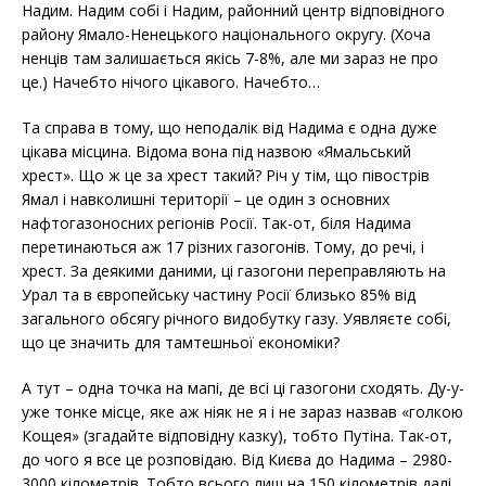
Надим. Надим собі і Надим, районний центр відповідного
району Ямало-Ненецького національного округу. (Хоча
ненців там залишається якісь 7-8%, але ми зараз не про
це.) Начебто нічого цікавого. Начебто…
Та справа в тому, що неподалік від Надима є одна дуже
цікава місцина. Відома вона під назвою «Ямальський
хрест». Що ж це за хрест такий? Річ у тім, що півострів
Ямал і навколишні території – це один з основних
нафтогазоносних регіонів Росії. Так-от, біля Надима
перетинаються аж 17 різних газогонів. Тому, до речі, і
хрест. За деякими даними, ці газогони переправляють на
Урал та в європейську частину Росії близько 85% від
загального обсягу річного видобутку газу. Уявляєте собі,
що це значить для тамтешньої економіки?
А тут – одна точка на мапі, де всі ці газогони сходять. Ду-у-
уже тонке місце, яке аж ніяк не я і не зараз назвав «голкою
Кощея» (згадайте відповідну казку), тобто Путіна. Так-от,
до чого я все це розповідаю. Від Києва до Надима – 2980-
3000 кілометрів. Тобто всього лиш на 150 кілометрів далі,