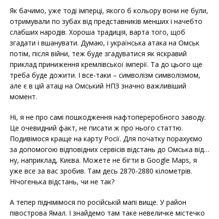
Як бачимо, уже тоді імперці, якого б кольору вони не були,
отримували по зубах від представників менших і начебто
слабших народів. Хороша традиція, варта того, щоб
згадати і вшанувати. Думаю, і українська атака на Омськ
потім, після війни, теж буде згадуватися як яскравий
приклад приниження кремлівської імперії. Та до цього ще
треба буде дожити. І все-таки – символізм символізмом,
але є в цій атаці на Омський НПЗ значно важливіший
момент.
Ні, я не про самі пошкодження нафтопереробного заводу.
Це очевидний факт, не писати ж про нього статтю.
Подивімося краще на карту Росії. Для початку порахуємо
за допомогою відповідних сервісів відстань до Омська від…
ну, наприклад, Києва. Можете не бігти в Google Maps, я
уже все за вас зробив. Там десь 2870-2880 кілометрів.
Нічогенька відстань, чи не так?
А тепер піднімімося по російській мапі вище. У район
півострова Ямал. І знайдемо там таке невеличке містечко