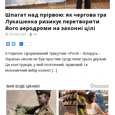
Шпагат над прірвою: як чергова гра
Лукашенка ризикує перетворити
його аеродроми на законні цілі
05/08/2026
AA
F
T
S
a
w
h
c
i
a
Історично сформований трикутник «Росія – Білорусь –
e
t
r
b
t
e
Україна» ніколи не був простим сусідством трьох держав.
o
e
Це конструкція, у якій політичний, правовий та
o
r
k
економічний вибір кожної
[…]