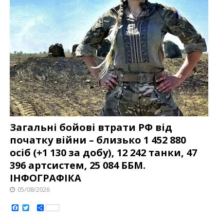
Загальні бойові втрати РФ від
початку війни – близько 1 452 880
осіб (+1 130 за добу), 12 242 танки, 47
396 артсистем, 25 084 ББМ.
ІНФОГРАФІКА
05/08/2026
F
T
S
a
w
h