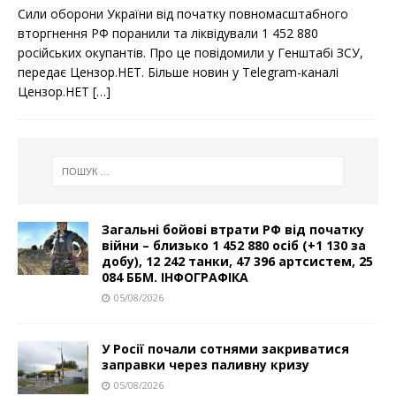
c
i
a
Сили оборони України від початку повномасштабного
e
t
r
b
t
e
вторгнення РФ поранили та ліквідували 1 452 880
o
e
російських окупантів. Про це повідомили у Генштабі ЗСУ,
o
r
k
передає Цензор.НЕТ. Більше новин у Telegram-каналі
Цензор.НЕТ
[…]
Загальні бойові втрати РФ від початку
війни – близько 1 452 880 осіб (+1 130 за
добу), 12 242 танки, 47 396 артсистем, 25
084 ББМ. ІНФОГРАФІКА
05/08/2026
У Росії почали сотнями закриватися
заправки через паливну кризу
05/08/2026