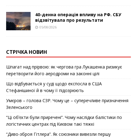
40-денна операція впливу на РФ. СБУ
відзвітувала про результати
05/08/2026
СТРІЧКА НОВИН
Шпагат над прірвою: як чергова гра Лукашенка ризикує
перетворити його аеродроми на законні цілі
Що відбувається у суді щодо експосла в США
Стефанішиної й в чому її підозрюють
Умєров – голова СЗР. Чому це – суперечливе призначення
Зеленського
“Ці об’єкти були приречені”. Чому наслідки балістики по
логістичних центрах під Києвом такі тяжкі
“Диво-зброя Гітлера”. Як союзники вивезли першу