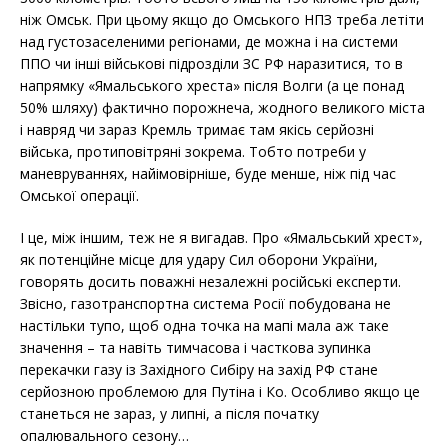
ніж Омськ. При цьому якщо до Омського НПЗ треба летіти
над густозаселеними регіонами, де можна і на системи
ППО чи інші військові підрозділи ЗС РФ наразитися, то в
напрямку «Ямальського хреста» після Волги (а це понад
50% шляху) фактично порожнеча, жодного великого міста
і навряд чи зараз Кремль тримає там якісь серйозні
війська, протиповітряні зокрема. Тобто потреби у
маневруваннях, найімовірніше, буде менше, ніж під час
Омської операції.
І це, між іншим, теж не я вигадав. Про «Ямальський хрест»,
як потенційне місце для удару Сил оборони України,
говорять досить поважні незалежні російські експерти.
Звісно, газотранспортна система Росії побудована не
настільки тупо, щоб одна точка на мапі мала аж таке
значення – та навіть тимчасова і часткова зупинка
перекачки газу із Західного Сибіру на захід РФ стане
серйозною проблемою для Путіна і Ко. Особливо якщо це
станеться не зараз, у липні, а після початку
опалювального сезону…