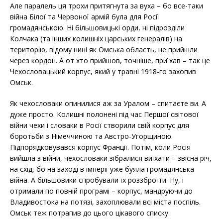
Але паралель ця трохи притягнута за вуха – бо все-таки
війна Білої та Червоної армій була для Росії
громадянською. Ні більшовицькі орди, ні підрозділи
Колчака (та інших колишніх царських генералів) на
територію, відому нині як Омська область, не прийшли
через кордон. А от хто прийшов, точніше, приїхав – так це
Чехословацький корпус, який у травні 1918-го захопив
Омськ.
Як чехословаки опинилися аж за Уралом – спитаєте ви. А
дуже просто. Колишні полонені під час Першої світової
війни чехи і словаки в Росії створили свій корпус для
боротьби з Німеччиною та Австро-Угорщиною.
Підпорядковувався корпус Франції. Потім, коли Росія
вийшла з війни, чехословаки зібралися виїхати – звісна річ,
на схід, бо на заході в імперії уже буяла громадянська
війна. А більшовики спробували їх роззброїти. Ну, і
отримали по повній програмі – корпус, мандруючи до
Владивостока на потязі, захоплювали всі міста поспіль.
Омськ теж потрапив до цього цікавого списку.