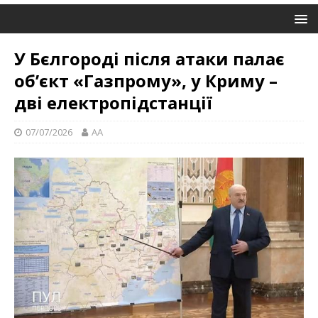
У Бєлгороді після атаки палає
об’єкт «Газпрому», у Криму –
дві електропідстанції
07/07/2026
AA