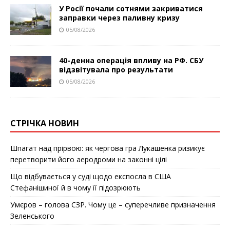
У Росії почали сотнями закриватися
заправки через паливну кризу
05/08/2026
40-денна операція впливу на РФ. СБУ
відзвітувала про результати
05/08/2026
СТРІЧКА НОВИН
Шпагат над прірвою: як чергова гра Лукашенка ризикує
перетворити його аеродроми на законні цілі
Що відбувається у суді щодо експосла в США
Стефанішиної й в чому її підозрюють
Умєров – голова СЗР. Чому це – суперечливе призначення
Зеленського