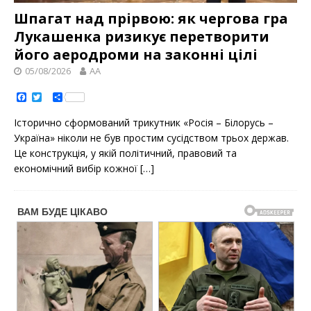
Шпагат над прірвою: як чергова гра
Лукашенка ризикує перетворити
його аеродроми на законні цілі
05/08/2026
AA
F
T
S
a
w
h
c
i
a
Історично сформований трикутник «Росія – Білорусь –
e
t
r
b
t
e
Україна» ніколи не був простим сусідством трьох держав.
o
e
Це конструкція, у якій політичний, правовий та
o
r
k
економічний вибір кожної
[…]