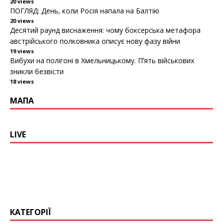
20 views
ПОГЛЯД: День, коли Росія напала на Балтію
20 views
Десятий раунд виснаження: чому боксерська метафора
австрійського полковника описує нову фазу війни
19 views
Вибухи на полігоні в Хмельницькому. Пʼять військових
зникли безвісти
18 views
МАПА
LIVE
КАТЕГОРІЇ