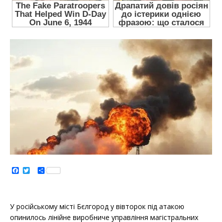
F
T
S
a
w
h
c
i
a
e
t
r
b
t
e
o
e
У російському місті Бєлгород у вівторок під атакою
o
r
опинилось лінійне виробниче управління магістральних
k