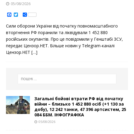
05/08/2026
F
T
S
a
w
h
c
i
a
Сили оборони України від початку повномасштабного
e
t
r
b
t
e
вторгнення РФ поранили та ліквідували 1 452 880
o
e
російських окупантів. Про це повідомили у Генштабі ЗСУ,
o
r
k
передає Цензор.НЕТ. Більше новин у Telegram-каналі
Цензор.НЕТ
[…]
Загальні бойові втрати РФ від початку
війни – близько 1 452 880 осіб (+1 130 за
добу), 12 242 танки, 47 396 артсистем, 25
084 ББМ. ІНФОГРАФІКА
05/08/2026