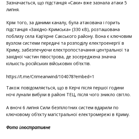
Зазначається, що підстанція «Саки» вже зазнала атаки 5
липня.
Крім того, за даними каналу, була атакована і горить
підстанція «Західно-Кримська» (330 кВ), розташована
поблизу села Кар’єрне Сакського району. Вона є ключовим
вузлом системи передачі та розподілу електроенергії в
Криму, забезпечуючи електропостачання центральної та
західної частин півострова, де зосереджена значна
кількість російських військових об’єктів.
https://t.me/Crimeanwind/104078?embed=1
Також повідомляється, що в Керчі після першої години
ночі лунали вибухи в районі ТЕЦ, після чого зникло світло.
А вночі 6 липня Сили безпілотних систем вдарили по
ключовому об’єкту магістральної електромережі в Криму.
Фото ілюстративне