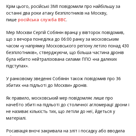
Крім цього, російські ЗМІ повідомили про найбільшу за
останні два роки атаку безпілотників на Москву,
пише
російська служба ВВС
.
Мер Москви Сергій Собянін вранці у вівторок повідомив,
що з вечора понеділка до 06:00 ранку за московським
часом «у напрямку Московського регіону летіло понад 430
безпілотників», стверджуючи, що більша частина дронів
була нібито нейтралізована силами ППО «на далеких
підступах».
У ранковому зведенні Собянін також повідомив про 36
збитих «на підльоті до Москви» дронів.
Як правило, московський мер повідомляє лише про
начебто збиті на підльоті до столичної агломерації дрони і
не називає кількість тих, що летіли до неї, йдеться у
матеріалі.
Росавіація вночі закривала на зліт і посадку або вводила