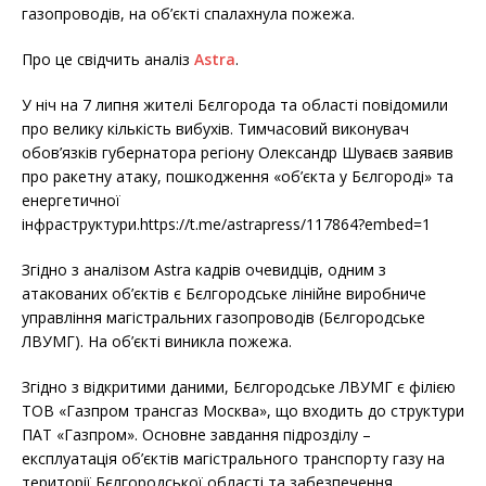
газопроводів, на об’єкті спалахнула пожежа.
Про це свідчить аналіз
Astra
.
У ніч на 7 липня жителі Бєлгорода та області повідомили
про велику кількість вибухів. Тимчасовий виконувач
обов’язків губернатора регіону Олександр Шуваєв заявив
про ракетну атаку, пошкодження «об’єкта у Бєлгороді» та
енергетичної
інфраструктури.https://t.me/astrapress/117864?embed=1
Згідно з аналізом Astra кадрів очевидців, одним з
атакованих об’єктів є Бєлгородське лінійне виробниче
управління магістральних газопроводів (Бєлгородське
ЛВУМГ). На об’єкті виникла пожежа.
Згідно з відкритими даними, Бєлгородське ЛВУМГ є філією
ТОВ «Газпром трансгаз Москва», що входить до структури
ПАТ «Газпром». Основне завдання підрозділу –
експлуатація об’єктів магістрального транспорту газу на
території Бєлгородської області та забезпечення