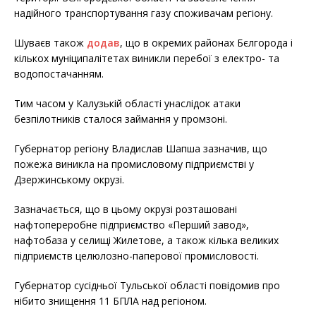
надійного транспортування газу споживачам регіону.
Шуваєв також
додав
, що в окремих районах Бєлгорода і
кількох муніципалітетах виникли перебої з електро- та
водопостачанням.
Тим часом у Калузькій області унаслідок атаки
безпілотників сталося займання у промзоні.
Губернатор регіону Владислав Шапша зазначив, що
пожежа виникла на промисловому підприємстві у
Дзержинському окрузі.
Зазначається, що в цьому окрузі розташовані
нафтопереробне підприємство «Перший завод»,
нафтобаза у селищі Жилетове, а також кілька великих
підприємств целюлозно-паперової промисловості.
Губернатор сусідньої Тульської області повідомив про
нібито знищення 11 БПЛА над регіоном.