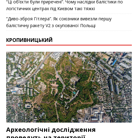
“Ці об’єкти були приречені”. Чому наслідки балістики по
логістичних центрах під Києвом такі тяжкі
“Диво-зброя Гітлера”. Як союзники вивезли першу
балістичну ракету V2 з окупованої Польщі
КРОПИВНИЦЬКИЙ
Археологічні дослідження
проведуть на території