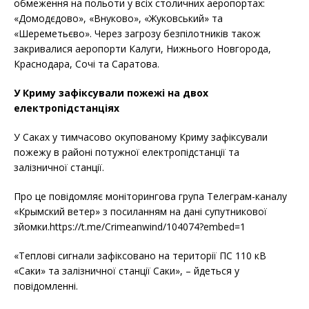
обмеження на польоти у всіх столичних аеропортах:
«Домодєдово», «Внуково», «Жуковський» та
«Шереметьєво». Через загрозу безпілотників також
закривалися аеропорти Калуги, Нижнього Новгорода,
Краснодара, Сочі та Саратова.
У Криму зафіксували пожежі на двох
електропідстанціях
У Саках у тимчасово окупованому Криму зафіксували
пожежу в районі потужної електропідстанції та
залізничної станції.
Про це повідомляє моніторингова група Телеграм-каналу
«Крымский ветер» з посиланням на дані супутникової
зйомки.https://t.me/Crimeanwind/104074?embed=1
«Теплові сигнали зафіксовано на території ПС 110 кВ
«Саки» та залізничної станції Саки», – йдеться у
повідомленні.