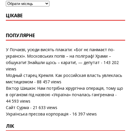
ЦІКАВЕ
ПОПУЛЯРНЕ
У Почаєві, усюди висять плакати: «Бог нє панімаєт по-
украінскі». Московських попів – на поліграф! Храми –
обшукати! Знайшли щось – карати!, — депутат
- 143 202
views
Модный старец Кремля. Как российская власть увлеклась
мистицизмом
- 88 457 views
Віктор Шишкін: Нам потрібна хірургічна операція, тому що
в організмі під назвою «Україна» почалась гангренана
-
44 593 views
Сайт Сурма
- 21 633 views
Українська пресова корпорація
- 16 397 views
ЛІК