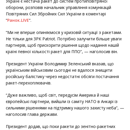
Україні є нестача ракет до систем протиповітряної
оборони, розповів начальник управління комунікацій
Повітряних Сил Збройних Сил України в коментарі
“
Ранок.LIVE
“.
“Ми не вперше опиняємося у кризовій ситуації з ракетами.
Не тільки для ЗРК Patriot. Потрібно залучити більше уваги
партнерів, щоб прискорити рішення щодо надання нашій
країні певної кількості ракет для ППО”, — наголосив він.
Президент України Володимир Зеленський вказав, що
українським військовим сьогодні не вдалося знищити
російську балістику через недостатні обсяги постачання
ракет-перехоплювачів.
“Дуже важливо, щоб світ, передусім Америка й наші
європейські партнери, вийшли із саміту НАТО в Анкарі із
сильними рішеннями на підтримку нашого захисту неба”, —
наголосив глава держави.
Президент додав, що поки ракети до зенітно-ракетних