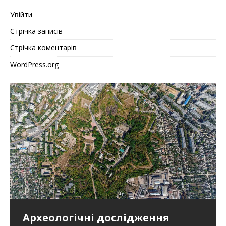
Увійти
Стрічка записів
Стрічка коментарів
WordPress.org
Сто тринадцять років
Археологічні дослідження
Зеленський прибув до Польщі
Горбатий «Запорожець»: Як
Як працювала економіка
У концтаборі Заксенгаузен