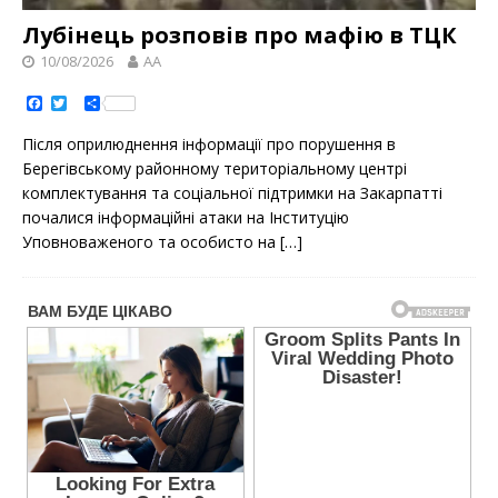
Лубінець розповів про мафію в ТЦК
10/08/2026
AA
F
T
S
a
w
h
c
i
a
Після оприлюднення інформації про порушення в
e
t
r
b
t
e
Берегівському районному територіальному центрі
o
e
комплектування та соціальної підтримки на Закарпатті
o
r
k
почалися інформаційні атаки на Інституцію
Уповноваженого та особисто на
[…]