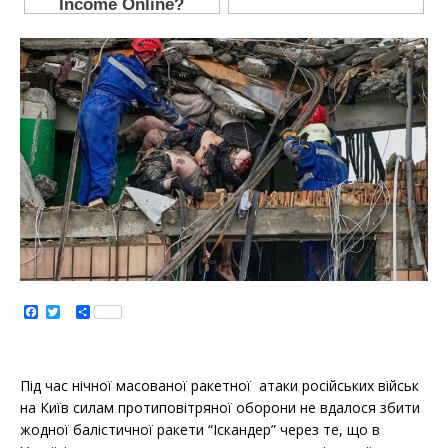
F
T
S
a
w
h
c
i
a
e
t
r
b
t
e
o
e
Під час нічної масованої ракетної атаки російських військ
o
r
на Київ силам протиповітряної оборони не вдалося збити
k
жодної балістичної ракети “Іскандер” через те, що в