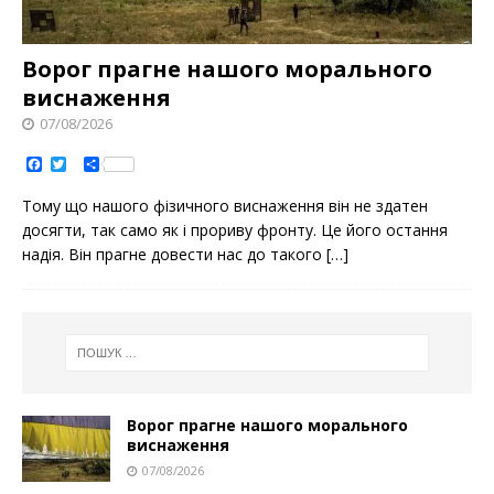
Ворог прагне нашого морального
виснаження
07/08/2026
F
T
S
a
w
h
c
i
a
Тому що нашого фізичного виснаження він не здатен
e
t
r
b
t
e
досягти, так само як і прориву фронту. Це його остання
o
e
надія. Він прагне довести нас до такого
[…]
o
r
k
Ворог прагне нашого морального
виснаження
07/08/2026