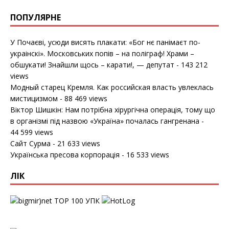
ПОПУЛЯРНЕ
У Почаєві, усюди висять плакати: «Бог нє панімаєт по-
украінскі». Московських попів – на поліграф! Храми –
обшукати! Знайшли щось – карати!, — депутат
- 143 212
views
Модный старец Кремля. Как российская власть увлеклась
мистицизмом
- 88 469 views
Віктор Шишкін: Нам потрібна хірургічна операція, тому що
в організмі під назвою «Україна» почалась гангренана
-
44 599 views
Сайт Сурма
- 21 633 views
Українська пресова корпорація
- 16 533 views
ЛІК
УПК