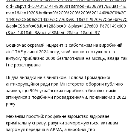
oid=2&pvsid=5743121414809001&tmod=833679176&uas=1&
nvt=1&fc=1920&brdim=0%2C0%2C0%2C0%2C1440%2C0%2C
1440%2C860%2C1432%2C776&vis=1&rsz=%7C%7CoeEbr%7C
&abl=CS&pfx=0&fu=128&bc=31&plas=127x609_l%7C149x609_
r&bz=1.01&ifi=3&uci=a!3&btvi=2&fsb=1&dtd=37
Водночас окремий інцидент із саботажем на виробничій
лінії TAF у липні 2024 року, який знищив потужності з
випуску приблизно 2000 безпілотників на місяць, влада так
і не розслідувала.
Ці два випадки не є винятком. Голова Громадської
антикорупційної ради при Міністерстві оборони публічно
заявив, що 90% українських виробників безпілотників
зіткнулися з подібними провадженнями, починаючи з 2022
року.
Механізм простий: профільне відомство відкриває
кримінальну справу, рахунки заморожуються, активам
загрожує передача в АРМА, а виробництво