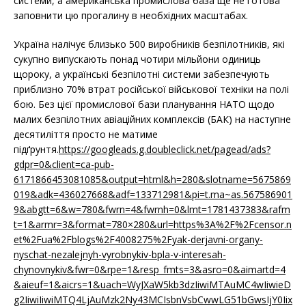
системи, а американська промислова база ще не готова
заповнити цю прогалину в необхідних масштабах.
Україна налічує близько 500 виробників безпілотників, які
сукупно випускають понад чотири мільйони одиниць
щороку, а українські безпілотні системи забезпечують
приблизно 70% втрат російської військової техніки на полі
бою. Без цієї промислової бази планування НАТО щодо
малих безпілотних авіаційних комплексів (БАК) на наступне
десятиліття просто не матиме
підґрунтя.
https://googleads.g.doubleclick.net/pagead/ads?
gdpr=0&client=ca-pub-
6171866453081085&output=html&h=280&slotname=5675869
019&adk=436027668&adf=133712981&pi=t.ma~as.567586901
9&abgtt=6&w=780&fwrn=4&fwrnh=0&lmt=1781437383&rafm
t=1&armr=3&format=780×280&url=https%3A%2F%2Fcensor.n
et%2Fua%2Fblogs%2F4008275%2Fyak-derjavni-organy-
nyschat-nezalejnyh-vyrobnykiv-bpla-v-interesah-
chynovnykiv&fwr=0&rpe=1&resp_fmts=3&asro=0&aimartd=4
&aieuf=1&aicrs=1&uach=WyJXaW5kb3dzIiwiMTAuMC4wIiwieD
g2IiwiIiwiMTQ4LjAuMzk2Ny43MCIsbnVsbCwwLG51bGwsIjY0Iix