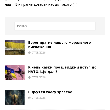
o
e
надія. Він прагне довести нас до такого
[…]
o
r
k
Ворог прагне нашого морального
виснаження
07/08/2026
Кінець казки про швидкий вступ до
НАТО. Що далі?
07/08/2026
Відчуття хаосу зростає
07/08/2026