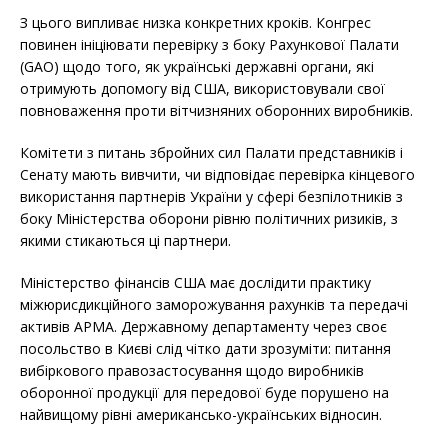
З цього випливає низка конкретних кроків. Конгрес
повинен ініціювати перевірку з боку Рахункової Палати
(GAO) щодо того, як українські державні органи, які
отримують допомогу від США, використовували свої
повноваження проти вітчизняних оборонних виробників.
Комітети з питань збройних сил Палати представників і
Сенату мають вивчити, чи відповідає перевірка кінцевого
використання партнерів України у сфері безпілотників з
боку Міністерства оборони рівню політичних ризиків, з
якими стикаються ці партнери.
Міністерство фінансів США має дослідити практику
міжюрисдикційного заморожування рахунків та передачі
активів АРМА. Державному департаменту через своє
посольство в Києві слід чітко дати зрозуміти: питання
вибіркового правозастосування щодо виробників
оборонної продукції для передової буде порушено на
найвищому рівні американсько-українських відносин.