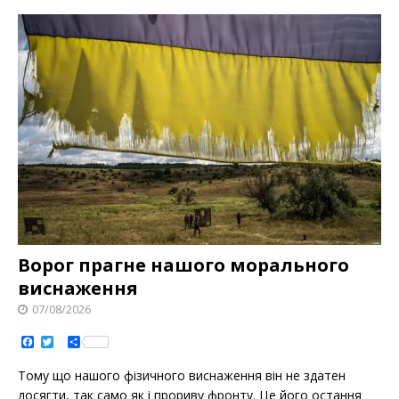
Ворог прагне нашого морального
виснаження
07/08/2026
F
T
S
a
w
h
c
i
a
Тому що нашого фізичного виснаження він не здатен
e
t
r
b
t
e
досягти, так само як і прориву фронту. Це його остання