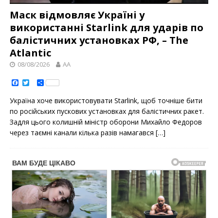
Маск відмовляє Україні у
використанні Starlink для ударів по
балістичних установках РФ, – The
Atlantic
08/08/2026
AA
F
T
S
a
w
h
c
i
a
Україна хоче використовувати Starlink, щоб точніше бити
e
t
r
b
t
e
по російських пускових установках для балістичних ракет.
o
e
Задля цього колишній міністр оборони Михайло Федоров
o
r
k
через таємні канали кілька разів намагався
[…]