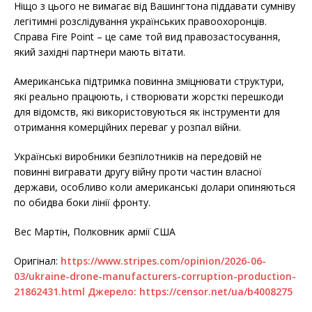
Ніщо з цього не вимагає від Вашингтона піддавати сумніву
легітимні розслідування українських правоохоронців.
Справа Fire Point – це саме той вид правозастосування,
який західні партнери мають вітати.
Американська підтримка повинна зміцнювати структури,
які реально працюють, і створювати жорсткі перешкоди
для відомств, які використовуються як інструменти для
отримання комерційних переваг у розпал війни.
Українські виробники безпілотників на передовій не
повинні вигравати другу війну проти частин власної
держави, особливо коли американські долари опиняються
по обидва боки лінії фронту.
Вес Мартін, Полковник армії США
Оригінал:
https://www.stripes.com/opinion/2026-06-
03/ukraine-drone-manufacturers-corruption-production-
21862431.html Джерело:
https://censor.net/ua/b4008275