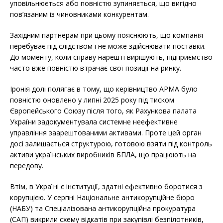
уповільнюється або повністю зупиняється, що вигідно
пов’язаним із чиновниками конкурентам.
Західним партнерам при цьому пояснюють, що компанія
перебуває під слідством і не може здійснювати поставки.
До моменту, коли справу нарешті вирішують, підприємство
часто вже повністю втрачає свої позиції на ринку.
Іронія долі полягає в тому, що керівництво АРМА було
повністю оновлено у липні 2025 року під тиском
Європейського Союзу після того, як Рахункова палата
України задокументувала системне неефективне
управління заарештованими активами. Проте цей орган
досі залишається структурою, готовою взяти під контроль
активи українських виробників БПЛА, що працюють на
передову.
Втім, в Україні є інституції, здатні ефективно боротися з
корупцією. У серпні Національне антикорупційне бюро
(НАБУ) та Спеціалізована антикорупційна прокуратура
(САП) викрили схему відкатів при закупівлі безпілотників,