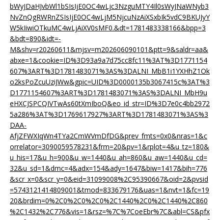
bWyJDaHJvbWl1bSIsIjE0OC4wLjc3NzguMTY4Il0sWyJNaWNyb3
NvZnQgRWRnZSIsIjE0OC4wLjM5NjcuNzAiXSxbIk5vdC9BKUJyY
W5kIiwiOTkuMC4wLjAiXV0sMF0.&dt=1781483338166&bpp=3
&bdt=890&idt=-
M&shv=r20260611&mjsv=m202606090101&ptt=9&saldr=aa&
abxe=1&cookie=ID%3D93a9a7d75cc8fc11%3AT%3D1771154
607%3ART%3D1781483071%3AS%3DALNI_MbB1i1YXHhZ1Ok
o2ksPoZcuUziJWw&gpic=UID%3D0000135b3067415c%3AT%3
D1771154607%3ART%3D1781483071%3AS%3DALNI_MbH9u
eHXCJSPCQIVTwAs60tXmIboQ&eo_id_str=ID%3D7e0c4bb2972
5a286%3AT%3D1769617927%3ART%3D1781483071%3AS%3
DAA-
AfjZFWXIqWn4TYa2CmWVmDfDG&prev_fmts=0x0&nras=1&c
orrelator=3090059578231&frm=20&pv=1&rplot=4&u_tz=180&
u_his=17&u_h=900&u_w=1440&u_ah=860&u_aw=1440&u_cd=
32&u_sd=1&dmc=4&adx=154&ady=1647&biw=1417&bih=776
&scr_x=0&scr_y=0&eid=31099008%2C95390667&oid=2&pvsid
=5743121414809001&tmod=833679176&uas=1&nvt=1&fc=19
20&brdim=0%2C0%2C0%2C0%2C1440%2C0%2C1440%2C860
%2C1432%2C776&vis=1&rsz=%7C%7CoeEbr%7C&abl=CS&pfx