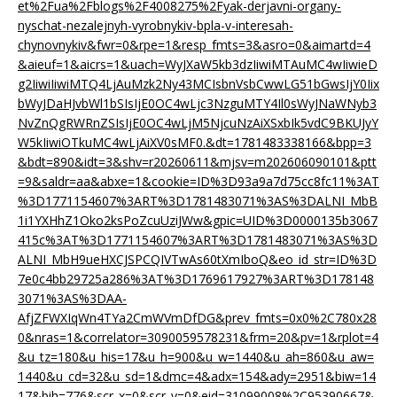
et%2Fua%2Fblogs%2F4008275%2Fyak-derjavni-organy-
nyschat-nezalejnyh-vyrobnykiv-bpla-v-interesah-
chynovnykiv&fwr=0&rpe=1&resp_fmts=3&asro=0&aimartd=4
&aieuf=1&aicrs=1&uach=WyJXaW5kb3dzIiwiMTAuMC4wIiwieD
g2IiwiIiwiMTQ4LjAuMzk2Ny43MCIsbnVsbCwwLG51bGwsIjY0Iix
bWyJDaHJvbWl1bSIsIjE0OC4wLjc3NzguMTY4Il0sWyJNaWNyb3
NvZnQgRWRnZSIsIjE0OC4wLjM5NjcuNzAiXSxbIk5vdC9BKUJyY
W5kIiwiOTkuMC4wLjAiXV0sMF0.&dt=1781483338166&bpp=3
&bdt=890&idt=3&shv=r20260611&mjsv=m202606090101&ptt
=9&saldr=aa&abxe=1&cookie=ID%3D93a9a7d75cc8fc11%3AT
%3D1771154607%3ART%3D1781483071%3AS%3DALNI_MbB
1i1YXHhZ1Oko2ksPoZcuUziJWw&gpic=UID%3D0000135b3067
415c%3AT%3D1771154607%3ART%3D1781483071%3AS%3D
ALNI_MbH9ueHXCJSPCQIVTwAs60tXmIboQ&eo_id_str=ID%3D
7e0c4bb29725a286%3AT%3D1769617927%3ART%3D178148
3071%3AS%3DAA-
AfjZFWXIqWn4TYa2CmWVmDfDG&prev_fmts=0x0%2C780x28
0&nras=1&correlator=3090059578231&frm=20&pv=1&rplot=4
&u_tz=180&u_his=17&u_h=900&u_w=1440&u_ah=860&u_aw=
1440&u_cd=32&u_sd=1&dmc=4&adx=154&ady=2951&biw=14
17&bih=776&scr_x=0&scr_y=0&eid=31099008%2C95390667&