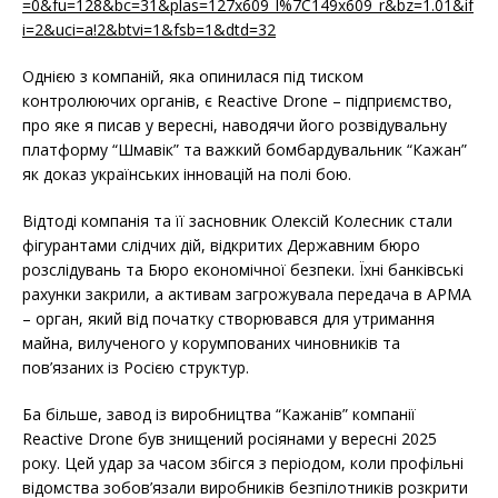
=0&fu=128&bc=31&plas=127x609_l%7C149x609_r&bz=1.01&if
i=2&uci=a!2&btvi=1&fsb=1&dtd=32
Однією з компаній, яка опинилася під тиском
контролюючих органів, є Reactive Drone – підприємство,
про яке я писав у вересні, наводячи його розвідувальну
платформу “Шмавік” та важкий бомбардувальник “Кажан”
як доказ українських інновацій на полі бою.
Відтоді компанія та її засновник Олексій Колесник стали
фігурантами слідчих дій, відкритих Державним бюро
розслідувань та Бюро економічної безпеки. Їхні банківські
рахунки закрили, а активам загрожувала передача в АРМА
– орган, який від початку створювався для утримання
майна, вилученого у корумпованих чиновників та
пов’язаних із Росією структур.
Ба більше, завод із виробництва “Кажанів” компанії
Reactive Drone був знищений росіянами у вересні 2025
року. Цей удар за часом збігся з періодом, коли профільні
відомства зобов’язали виробників безпілотників розкрити