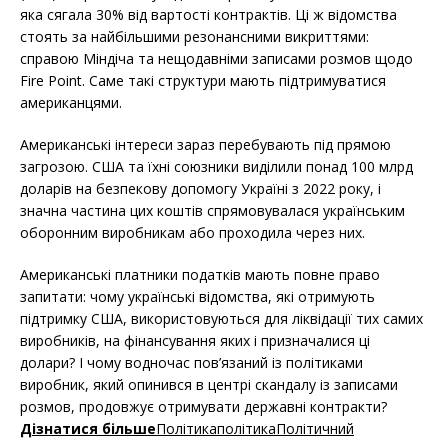
яка сягала 30% від вартості контрактів. Ці ж відомства
стоять за найбільшими резонансними викриттями:
справою Міндіча та нещодавніми записами розмов щодо
Fire Point. Саме такі структури мають підтримуватися
американцями.
Американські інтереси зараз перебувають під прямою
загрозою. США та їхні союзники виділили понад 100 млрд
доларів на безпекову допомогу Україні з 2022 року, і
значна частина цих коштів спрямовувалася українським
оборонним виробникам або проходила через них.
Американські платники податків мають повне право
запитати: чому українські відомства, які отримують
підтримку США, використовуються для ліквідації тих самих
виробників, на фінансування яких і призначалися ці
долари? І чому водночас пов’язаний із політиками
виробник, який опинився в центрі скандалу із записами
розмов, продовжує отримувати державні контракти?
Дізнатися більше
Політика
політика
Політичний