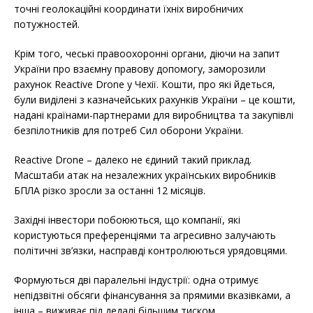
точні геолокаційні координати їхніх виробничих
потужностей.
Крім того, чеські правоохоронні органи, діючи на запит
України про взаємну правову допомогу, заморозили
рахунок Reactive Drone у Чехії. Кошти, про які йдеться,
були виділені з казначейських рахунків України – це кошти,
надані країнами-партнерами для виробництва та закупівлі
безпілотників для потреб Сил оборони України.
Reactive Drone – далеко не єдиний такий приклад.
Масштаби атак на незалежних українських виробників
БПЛА різко зросли за останні 12 місяців.
Західні інвестори побоюються, що компанії, які
користуються преференціями та агресивно залучають
політичні зв’язки, насправді контролюються урядовцями.
Формуються дві паралельні індустрії: одна отримує
непідзвітні обсяги фінансування за прямими вказівками, а
інша – виживає під дедалі більшим тиском.