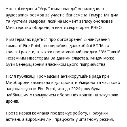
b
t
e
o
e
У квітні видання “Українська правда” оприлюднило
o
r
k
аудіозаписи розмов за участю бізнесмена Тимура Міндіча
та Рустема Умєрова, який на момент запису очолював
Міністерство оборони, а нині є секретарем РНБО.
У матеріалах йдеться про обговорення фінансування
компанії Fire Point, що виробляє далекобійні БПЛА та
крилаті ракети, а також про можливий продаж 33% її акцій
іноземним інвесторам. За даними слідства, Міндіч може
бути бенефіціарним власником цього підприємства.
Після публікації Громадська антикорупційна рада при
Міноборони закликала відсторонити Умєрова та частково
націоналізувати Fire Point, яка до 2024 року була
найбільшим отримувачем оборонних коштів на закупівлю
дронів.
Проте наразі компанія продовжує роботу, її рахунки
активні, а виробничі лінії працюють у штатному режимі.