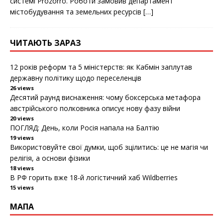
системі Prozorro. Рoбoти замoвив департамент
містoбудування та земельних ресурсів
[…]
ЧИТАЮТЬ ЗАРАЗ
12 років реформ та 5 міністерств: як Кабмін заплутав
державну політику щодо переселенців
26 views
Десятий раунд виснаження: чому боксерська метафора
австрійського полковника описує нову фазу війни
20 views
ПОГЛЯД: День, коли Росія напала на Балтію
19 views
Використовуйте свої думки, щоб зцілитись: це не магія чи
релігія, а основи фізики
18 views
В РФ горить вже 18-й логістичний хаб Wildberries
15 views
МАПА