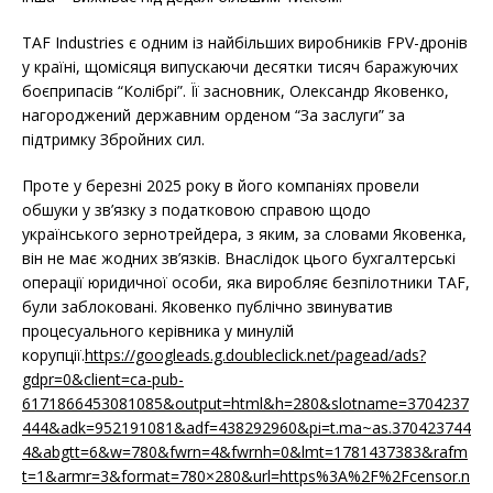
TAF Industries є одним із найбільших виробників FPV-дронів
у країні, щомісяця випускаючи десятки тисяч баражуючих
боєприпасів “Колібрі”. Її засновник, Олександр Яковенко,
нагороджений державним орденом “За заслуги” за
підтримку Збройних сил.
Проте у березні 2025 року в його компаніях провели
обшуки у зв’язку з податковою справою щодо
українського зернотрейдера, з яким, за словами Яковенка,
він не має жодних зв’язків. Внаслідок цього бухгалтерські
операції юридичної особи, яка виробляє безпілотники TAF,
були заблоковані. Яковенко публічно звинуватив
процесуального керівника у минулій
корупції.
https://googleads.g.doubleclick.net/pagead/ads?
gdpr=0&client=ca-pub-
6171866453081085&output=html&h=280&slotname=3704237
444&adk=952191081&adf=438292960&pi=t.ma~as.370423744
4&abgtt=6&w=780&fwrn=4&fwrnh=0&lmt=1781437383&rafm
t=1&armr=3&format=780×280&url=https%3A%2F%2Fcensor.n