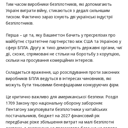
Тим часом виробники безпілотників, які допомагають
Україні виграти війну, стикаються з дедалі сильнішим
тиском. Фактично зараз існують дві українські індустрії
безпілотників.
Перша – це та, яку Вашингтон бачить у пресрелізах про
майбутнє стратегічне партнерство між США та Україною у
сфері БПЛА. Другу ж тихо демонтують державні органи, чиї
дії, схоже, спрямовані не стільки на боротьбу з корупцією,
скільки на просування комерційних інтересів.
Складається враження, що розслідування проти законних
виробників БПЛА ведуться в інтересах чиновників, які
можуть бути тіньовими бенефіціарами конкуруючих фірм.
Це критично важливо для американської безпеки. Розділ
1709 Закону про національну оборону забороняє
Пентагону закуповувати безпілотники у китайських
постачальників, бюджет на 2027 фінансовий рік
передбачає різке збільшення витрат на малі безпілотні