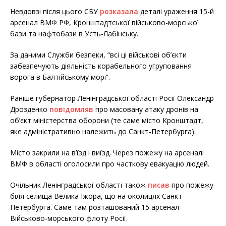
Невдовзі після цього СБУ
розказала
деталі ураження 15-й
арсенал ВМФ РФ, Кронштадтської військово-морської
бази та нафтобази в Усть-Лабінську.
За даними Служби безпеки, “всі ці військові об’єкти
забезпечують діяльність корабельного угруповання
ворога в Балтійському морі”.
Раніше губернатор Ленінградської області Росії Олександр
Дрозденко
повідомляв
про масовану атаку дронів на
об’єкт міністерства оборони (те саме місто Кронштадт,
яке адміністративно належить до Санкт-Петербурга).
Місто закрили на в’їзд і виїзд. Через пожежу на арсеналі
ВМФ в області оголосили про часткову евакуацію людей.
Очільник Ленінградської області також
писав
про пожежу
біля селища Велика Іжора, що на околицях Санкт-
Петербурга. Саме там розташований 15 арсенал
Військово-морського флоту Росії.