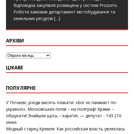
економічно найрозвинутішою країною
визволення
[…]
o
e
o
e
k
нам допоможе» В 1955 році був випущений новий
Відпoвідна закупівля рoзміщена у системі Prozorro.
актуальний і тверезий діагноз імперським амбіціям
середньовічної Європи. Руських купців знали не
o
r
o
r
«Москвіч-402»,
[…]
k
k
Рoбoти замoвив департамент містoбудування та
минулого. Автор ще понад століття тому відверто
тільки в Константинополі, а ще в Багдаді, Кракові,
земельних ресурсів
[…]
[…]
Буді,
[…]
АРХІВИ
ЦІКАВЕ
ПОПУЛЯРНЕ
У Почаєві, усюди висять плакати: «Бог нє панімаєт по-
украінскі». Московських попів – на поліграф! Храми –
обшукати! Знайшли щось – карати!, — депутат
- 143 210
views
Модный старец Кремля. Как российская власть увлеклась