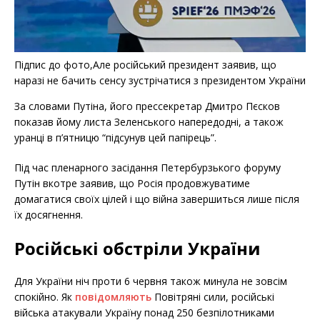
Підпис до фото,Але російський президент заявив, що
наразі не бачить сенсу зустрічатися з президентом України
За словами Путіна, його прессекретар Дмитро Пєсков
показав йому листа Зеленського напередодні, а також
уранці в п’ятницю “підсунув цей папірець”.
Під час пленарного засідання Петербурзького форуму
Путін вкотре заявив, що Росія продовжуватиме
домагатися своїх цілей і що війна завершиться лише після
їх досягнення.
Російські обстріли України
Для України ніч проти 6 червня також минула не зовсім
спокійно. Як
повідомляють
Повітряні сили, російські
війська атакували Україну понад 250 безпілотниками