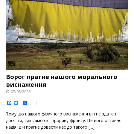
Ворог прагне нашого морального
виснаження
07/08/2026
F
T
S
a
w
h
c
i
a
Тому що нашого фізичного виснаження він не здатен
e
t
r
b
t
e
досягти, так само як і прориву фронту. Це його остання
o
e
надія. Він прагне довести нас до такого
[…]
o
r
k