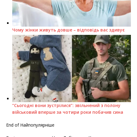
Чому жінки живуть довше – відповідь вас здивує
“Сьогодні вони зустрілися”: звільнений з полону
військовий вперше за чотири роки побачив сина
End of Найпопулярніше