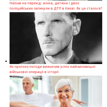
Наїхав на перехід: жінка, дитина і двоє
поліцейських загинули в ДТП в Києві. Як це сталося?
Як прогноз погоди визначив успіх найсміливішої
військової операції в історії