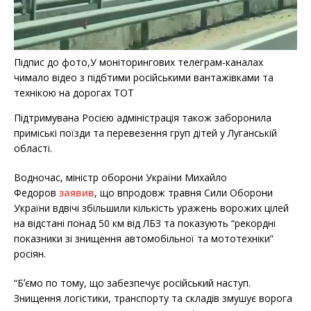
Підпис до фото,У моніторингових телеграм-каналах
чимало відео з підбтими російськими вантажівками та
технікою на дорогах ТОТ
Підтримувана Росією адміністрація також заборонила
приміські поїзди та перевезення груп дітей у Луганській
області.
Водночас, міністр оборони України Михайло
Федоров
заявив
, що впродовж травня Сили Оборони
України вдвічі збільшили кількість уражень ворожих цілей
на відстані понад 50 км від ЛБЗ та показують “рекордні
показники зі знищення автомобільної та мототехніки”
росіян.
“Бʼємо по тому, що забезпечує російський наступ.
Знищення логістики, транспорту та складів змушує ворога