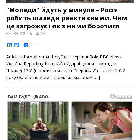
“Мопеди” йдуть у минуле – Росія
робить шахеди реактивними. Чим
це загрожує і як з ними боротися
08/08/2026
AA
F
T
S
a
w
h
c
i
a
Article Information Author,Олег Черниш Role,ВВС News
e
t
r
b
t
e
Україна Reporting from,Київ Ударні дрони-камікадзе
o
e
“Шахед-136” (в російській версії “Герань-2”) з осені 2022
o
r
k
року були основним і найбільш масовим
[…]