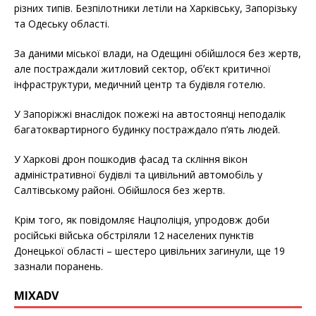
різних типів. Безпілотники летіли на Харківську, Запорізьку
та Одеську області.
За даними міської влади, на Одещині обійшлося без жертв,
але постраждали житловий сектор, обʼєкт критичної
інфраструктури, медичний центр та будівля готелю.
У Запоріжжі внаслідок пожежі на автостоянці неподалік
багатоквартирного будинку постраждало п’ять людей.
У Харкові дрон пошкодив фасад та скління вікон
адміністративної будівлі та цивільний автомобіль у
Салтівському районі. Обійшлося без жертв.
Крім того, як повідомляє Нацполіція, упродовж доби
російські війська обстріляли 12 населених пунктів
Донецької області – шестеро цивільних загинули, ще 19
зазнали поранень.
MIXADV