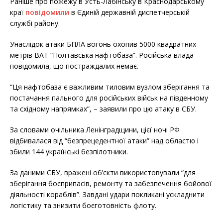
Раніше про пожежу в Усть-Лабінську в Краснодарському
краї
повідомили
в Єдиній державній диспетчерській
службі району.
Унаслідок атаки БПЛА вогонь охопив 5000 квадратних
метрів ВАТ “Полтавська нафтобаза”. Російська влада
повідомила, що постраждалих немає.
“Ця нафтобаза є важливим тиловим вузлом зберігання та
постачання пального для російських військ на південному
та східному напрямках”, – заявили про цю атаку в СБУ.
За словами очільника Ленінградщини, цієї ночі РФ
відбивалася від “безпрецедентної атаки” над областю і
збили 144 українські безпілотники.
За даними СБУ, вражені об’єкти використовували “для
зберігання боєприпасів, ремонту та забезпечення бойової
діяльності кораблів”. Завдані удари покликані ускладнити
логістику та знизити боєготовність флоту.