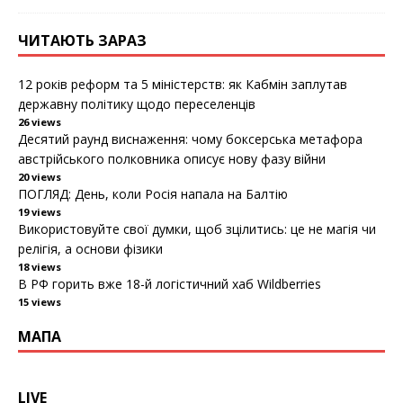
ЧИТАЮТЬ ЗАРАЗ
12 років реформ та 5 міністерств: як Кабмін заплутав
державну політику щодо переселенців
26 views
Десятий раунд виснаження: чому боксерська метафора
австрійського полковника описує нову фазу війни
20 views
ПОГЛЯД: День, коли Росія напала на Балтію
19 views
Використовуйте свої думки, щоб зцілитись: це не магія чи
релігія, а основи фізики
18 views
В РФ горить вже 18-й логістичний хаб Wildberries
15 views
МАПА
LIVE