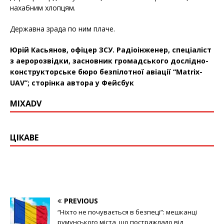
нахабним хлопцям.
Державна зрада по ним плаче.
Юрій Касьянов, офіцер ЗСУ. Радіоінженер, спеціаліст
з аеророзвідки, засновник громадського дослідно-
конструкторське бюро безпілотної авіації “Matrix-
UAV”; сторінка автора у Фейсбук
MIXADV
ЦІКАВЕ
PREVIOUS
“Ніхто не почувається в безпеці”: мешканці
румунського міста, що постраждало від