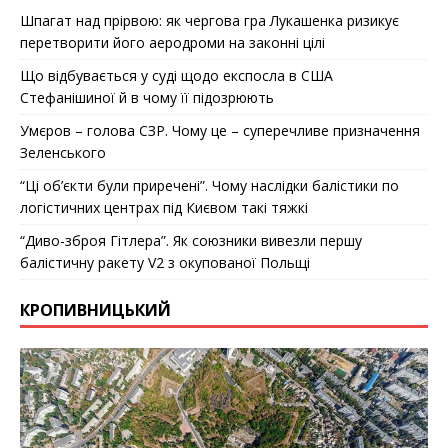
Шпагат над прірвою: як чергова гра Лукашенка ризикує
перетворити його аеродроми на законні цілі
Що відбувається у суді щодо експосла в США
Стефанішиної й в чому її підозрюють
Умєров – голова СЗР. Чому це – суперечливе призначення
Зеленського
“Ці об’єкти були приречені”. Чому наслідки балістики по
логістичних центрах під Києвом такі тяжкі
“Диво-зброя Гітлера”. Як союзники вивезли першу
балістичну ракету V2 з окупованої Польщі
КРОПИВНИЦЬКИЙ