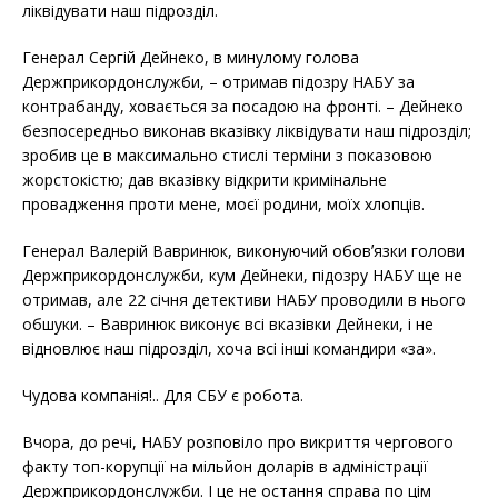
ліквідувати наш підрозділ.
Генерал Сергій Дейнеко, в минулому голова
Держприкордонслужби, – отримав підозру НАБУ за
контрабанду, ховається за посадою на фронті. – Дейнеко
безпосередньо виконав вказівку ліквідувати наш підрозділ;
зробив це в максимально стислі терміни з показовою
жорстокістю; дав вказівку відкрити кримінальне
провадження проти мене, моєї родини, моїх хлопців.
Генерал Валерій Вавринюк, виконуючий обовʼязки голови
Держприкордонслужби, кум Дейнеки, підозру НАБУ ще не
отримав, але 22 січня детективи НАБУ проводили в нього
обшуки. – Вавринюк виконує всі вказівки Дейнеки, і не
відновлює наш підрозділ, хоча всі інші командири «за».
Чудова компанія!.. Для СБУ є робота.
Вчора, до речі, НАБУ розповіло про викриття чергового
факту топ-корупції на мільйон доларів в адміністрації
Держприкордонслужби. І це не остання справа по цім