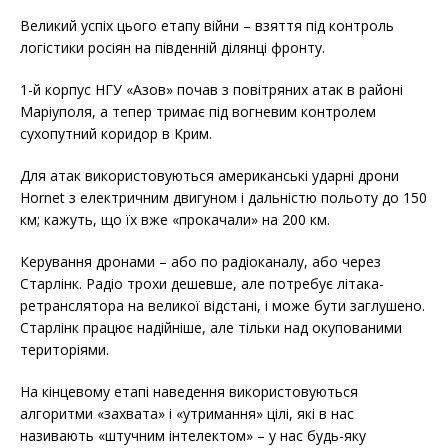
b
t
e
o
e
Великий успіх цього етапу війни – взяття під контроль
o
r
логістики росіян на південній ділянці фронту.
k
1-й корпус НГУ «Азов» почав з повітряних атак в районі
Маріуполя, а тепер тримає під вогневим контролем
сухопутний коридор в Крим.
Для атак використовуються американські ударні дрони
Hornet з електричним двигуном і дальністю польоту до 150
км; кажуть, що їх вже «прокачали» на 200 км.
Керування дронами – або по радіоканалу, або через
Старлінк. Радіо трохи дешевше, але потребує літака-
ретранслятора на великої відстані, і може бути заглушено.
Старлінк працює надійніше, але тільки над окупованими
територіями.
На кінцевому етапі наведення використовуються
алгоритми «захвата» і «утримання» цілі, які в нас
називають «штучним інтелектом» – у нас будь-яку