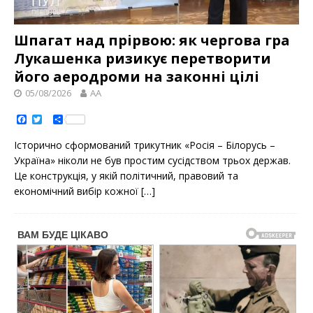
Шпагат над прірвою: як чергова гра
Лукашенка ризикує перетворити
його аеродроми на законні цілі
05/08/2026
AA
F
T
S
a
w
h
c
i
a
Історично сформований трикутник «Росія – Білорусь –
e
t
r
b
t
e
Україна» ніколи не був простим сусідством трьох держав.
o
e
Це конструкція, у якій політичний, правовий та
o
r
k
економічний вибір кожної
[…]