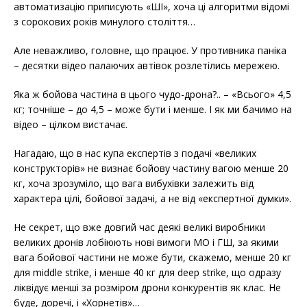
автоматизацію приписують «ШІ», хоча ці алгоритми відомі
з сорокових років минулого століття…
Але неважливо, головне, що працює. У противника паніка
– десятки відео палаючих автівок розлетілись мережею.
Яка ж бойова частина в цього чудо-дрона?.. – «Всього» 4,5
кг; точніше – до 4,5 – може бути і менше. І як ми бачимо на
відео – цілком вистачає.
Нагадаю, що в нас купа експертів з подачі «великих
конструкторів» не визнає бойову частину вагою менше 20
кг, хоча зрозуміло, що вага вибухівки залежить від
характера цілі, бойової задачі, а не від «експертної думки».
Не секрет, що вже довгий час деякі великі виробники
великих дронів лобіюють нові вимоги МО і ГШ, за якими
вага бойової частини не може бути, скажемо, менше 20 кг
для middle strike, і менше 40 кг для deep strike, що одразу
ліквідує менші за розміром дрони конкурентів як клас. Не
буде, доречі, і «Хорнетів»…