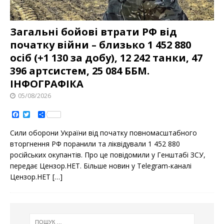
Загальні бойові втрати РФ від
початку війни – близько 1 452 880
осіб (+1 130 за добу), 12 242 танки, 47
396 артсистем, 25 084 ББМ.
ІНФОГРАФІКА
05/08/2026
F
T
S
a
w
h
c
i
a
Сили оборони України від початку повномасштабного
e
t
r
b
t
e
вторгнення РФ поранили та ліквідували 1 452 880
o
e
російських окупантів. Про це повідомили у Генштабі ЗСУ,
o
r
k
передає Цензор.НЕТ. Більше новин у Telegram-каналі
Цензор.НЕТ
[…]