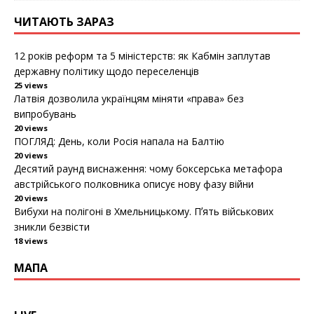
ЧИТАЮТЬ ЗАРАЗ
12 років реформ та 5 міністерств: як Кабмін заплутав
державну політику щодо переселенців
25 views
Латвія дозволила українцям міняти «права» без
випробувань
20 views
ПОГЛЯД: День, коли Росія напала на Балтію
20 views
Десятий раунд виснаження: чому боксерська метафора
австрійського полковника описує нову фазу війни
20 views
Вибухи на полігоні в Хмельницькому. Пʼять військових
зникли безвісти
18 views
МАПА