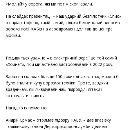
«Молній» у ворога, які ми потім скопіювали.
На слайдах презентації – наш ударний безпілотник «Спис»
в варіанті «фпв», такій самий, тільки бензиновий виносив
ворожі носії КАБів на аеродромах і долітав до центра
москви.
Подивиться уважно – в електричній версії це той самий
«Хорнет», якій ми активно застосовували з 2022 року.
Зараз на складах більше 150 таких літаків, тож, можна б
було спалити купу ворожої техніки. Проте, завдяки
зрадникам, які ліквідували наш підрозділ, літаки і
катапульти гниють.
Нагадаю їх поіменно:
Андрій Єрмак – отримав підозру НАБУ. – дав вказівку
тодішньому голові Держприкордонслужби Дейнеці