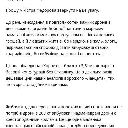
Прошу міністра Федорова звернути на це увагу.
До речі, «викидання в повітря» сотен важких дронів з
десятками кілограмів бойової частини в марному
намаганні «взяти москву» вартує нам не тільки великих
грошей, а й людських життів, бо нерідко, на жаль, хлопці
підриваються на спробах дістати вибухівку зі старих
снарядів і мін, бо вибухівки на фронті не вистачає.
Цікава ціна дрона «Хорнет» – близько 5,8 тис доларів в
базовій конфігурації без Старлінку. Це в декілька разів
дешевше ціни наших аналогів ворожого «Ланцета», тих,
що з хрестоподібними крилами.
Як бачимо, для перерізання ворожих шляхів постачання не
потрібні дрони з 200 кг вибухівки і надманеврені дрони с
хрестоподібними крилами. Це ще одна маленька
«революція» в військовій справі, подібна появі дешевих