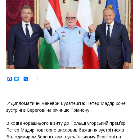
F
T
S
a
w
h
c
i
a
·
e
t
r
b
t
e
o
e
📍Дипломатичні маневри Будапешта: Петер Мадяр хоче
o
r
k
зустрічі в Берегові на річницю Тріанону
В ході вчорашнього візиту до Польщі угорський премʼєр
Петер Мадяр повторно висловив бажання зустрітися з
Володимиром Зеленським в українському Берегові на