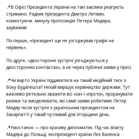
📍В Офісі Президента України на такі заклики реагують
стримано. Радник президента Дмитро Литвин,
коментуючи минулу пропозицію Петера Мадяра,
зауважив:
По-перше, «президент ще не узгоджував графік на
червень».
По-друге, «двосторонні зустрічі узгоджуються у
двосторонніх контактах», а не через публічні заяви у пресі.
📍Чи варто Україні піддаватися на такий медійний тиск з
боку Будапешта? Нехай вирішує керівництво держави. Тут
важливо ретельно зважити всі «за» і «проти», прорахувати
ризики та змоделювати, які саме заяви робитиме Петер
Мадяр після зустрічі з українським президентом на
Закарпатті у такий чутливий для Угорщини день.
📍Наостанок — про красиву дипломатію. Під час візиту
Мадяра до Польщі, експрезидент країни Лех Валенса