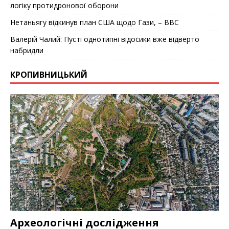
логіку протидронової оборони
Нетаньягу відкинув план США щодо Гази, – BBC
Валерій Чалий: Пусті однотипні відосики вже відверто
набридли
КРОПИВНИЦЬКИЙ
Археологічні дослідження