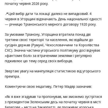
початку червня 2026 року.
📍Цей вибір дати та локації далеко не випадковий. 4
червня в Угорщині відзначають День національної єдності
— річницю Тріанонського мирного договору 1920 року.
За умовами Тріанону, Угорщина втратила понад дві
третини своєї території та населення, які відійшли до
сусідніх держав (Румунії, Чехословаччини та Королівства
СХС). Значна частина угорського політикуму досі відчуває
«фантомні болі» за втраченими землями і регулярно
підживлює цю тему серед своїх виборців.
Звертаю увагу на маніпуляція статистикою від угорського
прем’єра.
Коментуючи свою ініціативу, Петер Мадяр зазначив:
«Як я вже згадував та пропонував, ми зможемо зустрітися
з президентом Зеленським десь на початку червня в місті
Берегове – місті на Закарпатті, де проживає угорська