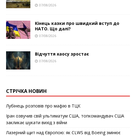
07/08/2026
Кінець казки про швидкий вступ до
НАТО. Що далі?
07/08/2026
Відчуття хаосу зростає
07/08/2026
СТРІЧКА НОВИН
Лубінець розповів про мафію в ТЦК
Іран озвучив свій ультиматум США, топкомандувач США
закликає шукати вихід з війни
Лазерний щит над Європою: як CLWS від Boeing змінює