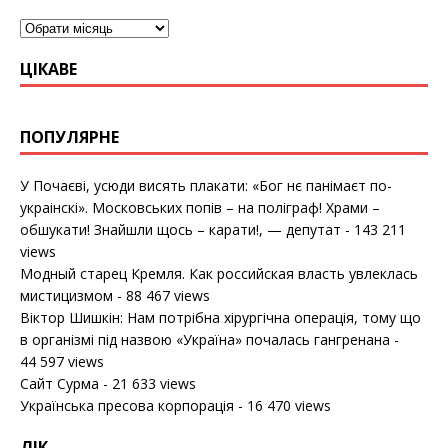
ЦІКАВЕ
ПОПУЛЯРНЕ
У Почаєві, усюди висять плакати: «Бог нє панімаєт по-
украінскі». Московських попів – на поліграф! Храми –
обшукати! Знайшли щось – карати!, — депутат
- 143 211
views
Модный старец Кремля. Как российская власть увлеклась
мистицизмом
- 88 467 views
Віктор Шишкін: Нам потрібна хірургічна операція, тому що
в організмі під назвою «Україна» почалась гангренана
-
44 597 views
Сайт Сурма
- 21 633 views
Українська пресова корпорація
- 16 470 views
ЛІК