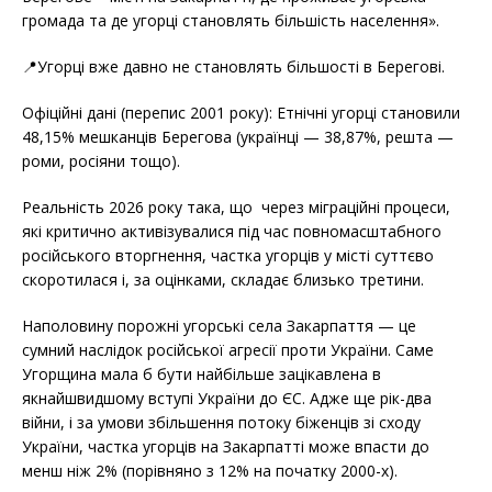
громада та де угорці становлять більшість населення».
📍Угорці вже давно не становлять більшості в Берегові.
Офіційні дані (перепис 2001 року): Етнічні угорці становили
48,15% мешканців Берегова (українці — 38,87%, решта —
роми, росіяни тощо).
Реальність 2026 року така, що через міграційні процеси,
які критично активізувалися під час повномасштабного
російського вторгнення, частка угорців у місті суттєво
скоротилася і, за оцінками, складає близько третини.
Наполовину порожні угорські села Закарпаття — це
сумний наслідок російської агресії проти України. Саме
Угорщина мала б бути найбільше зацікавлена в
якнайшвидшому вступі України до ЄС. Адже ще рік-два
війни, і за умови збільшення потоку біженців зі сходу
України, частка угорців на Закарпатті може впасти до
менш ніж 2% (порівняно з 12% на початку 2000-х).