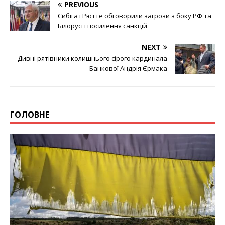
PREVIOUS
Сибіга і Рютте обговорили загрози з боку РФ та
Білорусі і посилення санкцій
NEXT
Дивні рятівники колишнього сірого кардинала
Банкової Андрія Єрмака
ГОЛОВНЕ