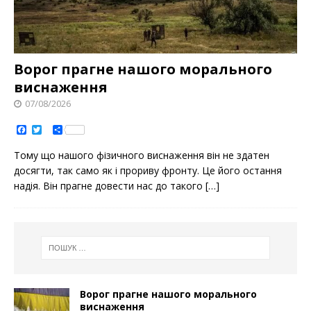
Ворог прагне нашого морального
виснаження
07/08/2026
F
T
S
a
w
h
c
i
a
Тому що нашого фізичного виснаження він не здатен
e
t
r
b
t
e
досягти, так само як і прориву фронту. Це його остання
o
e
надія. Він прагне довести нас до такого
[…]
o
r
k
Ворог прагне нашого морального
виснаження