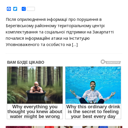
F
T
S
a
w
h
c
i
a
Після оприлюднення інформації про порушення в
e
t
r
b
t
e
Берегівському районному територіальному центрі
o
e
комплектування та соціальної підтримки на Закарпатті
o
r
k
почалися інформаційні атаки на Інституцію
Уповноваженого та особисто на
[…]