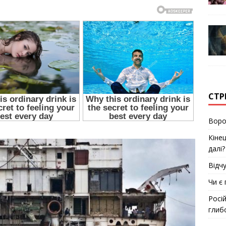
СТР
Воро
Кіне
далі?
Відч
Чи є 
Росі
глиб