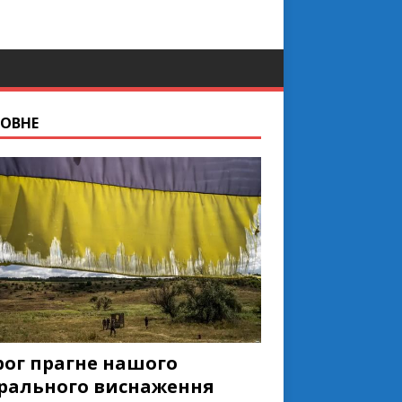
ОВНЕ
рог прагне нашого
рального виснаження