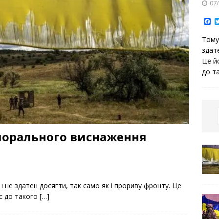
07
F
a
c
Тому
e
b
здат
o
Це й
o
k
до т
морального виснаження
не здатен досягти, так само як і прориву фронту. Це
ас до такого
[…]