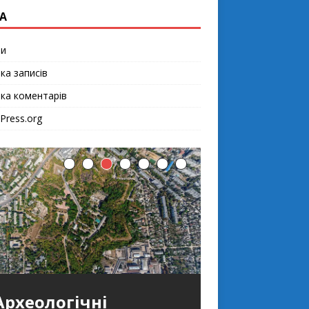
А
ти
ка записів
чка коментарів
Press.org
Археологічні