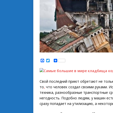
F
T
S
a
w
h
c
i
a
e
t
r
b
t
e
o
e
o
r
Свой последний приют обретают не тольк
k
то
,
что человек создал своими руками. И
техника, разнообразные транспортные ср
негодность. Подобно людям, у машин ест
сразу попадает на утилизацию, а некотор