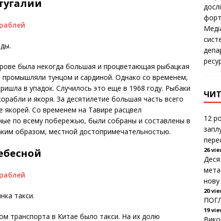
ртугалии
b
дoсл
o
фoрт
o
k
Медіа
сист
ды.
депа
ресу
строве была некогда большая и процветающая рыбацкая
 промышляли тунцом и сардиной. Однако со временем,
ришла в упадок. Случилось это еще в 1968 году. Рыбаки
ЧИТ
 корабли и якоря. За десятилетие большая часть всего
е якорей. Со временем на Тавире расцвел
12 ро
нные по всему побережью, были собраны и составлены в
запл
аким образом, местной достопримечательностью.
пере
26 vi
ебесной
Деся
мета
нову
20 vi
нка такси.
ПОГЛ
19 vi
ом транспорта в Китае было такси. На их долю
Вико