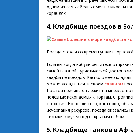
национализации в стране рыбной промышл
одним из самых бедных мест в мире
,
мног
кораблях.
4. Кладбище поездов в Б
Поезда стояли со времен упадка горно
Если вы когда-нибудь решитесь отправить
самой главной туристической достоприм
кладбище поездов. Расположено кладбище
можно догадаться, в своем
славном
прош
По этой причине он лежит на множество
полезных ископаемых к портам. Строилис
столетия. Но после того, как горнодобы
исчерпания ресурсов, поезда оказались 
техники в музей под открытым небом.
5. Кладбище танков в Афг