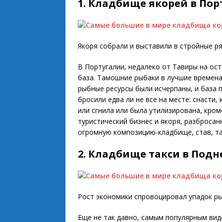
1. Кладбище якорей в По
Якоря собрали и выставили в стройные ря
В Португалии, недалеко от Тавиры на о
база. Тамошние рыбаки в лучшие времена
рыбные ресурсы были исчерпаны, и база п
бросили едва ли не все на месте: снасти,
или сгнила или была утилизирована, кром
туристический бизнес и якоря, разброса
огромную композицию-кладбище, став, т
2. Кладбище такси в Подн
Рост экономики спровоцировал упадок ры
Еще не так давно, самым популярным вид