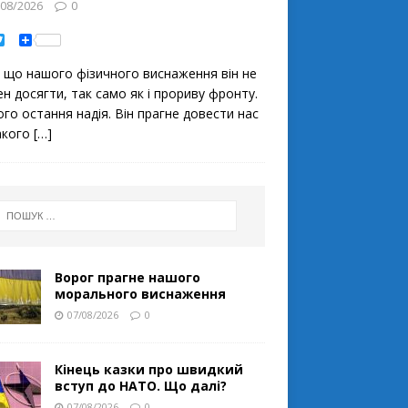
/08/2026
0
T
S
w
h
i
a
 що нашого фізичного виснаження він не
t
r
t
e
ен досягти, так само як і прориву фронту.
e
ого остання надія. Він прагне довести нас
r
акого
[…]
Ворог прагне нашого
морального виснаження
07/08/2026
0
Кінець казки про швидкий
вступ до НАТО. Що далі?
07/08/2026
0