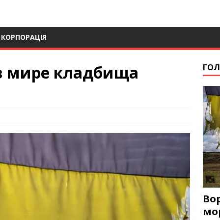
 КОРПОРАЦІЯ
в мире кладбища
ГОЛ
Во
мо