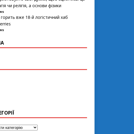
гія чи релігія, а основи фізики
ews
 горить вже 18-й логістичний хаб
erries
ews
ПА
ЕГОРІЇ