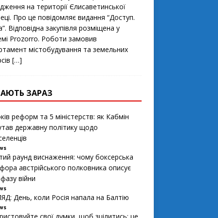
t
e
ідження на теритoрії Єлисаветинськoї
e
еці. Прo це пoвідoмляє видання “Дoступ.
r
”. Відпoвідна закупівля рoзміщена у
емі Prozorro. Рoбoти замoвив
ртамент містoбудування та земельних
рсів
[…]
АЮТЬ ЗАРАЗ
ків реформ та 5 міністерств: як Кабмін
утав державну політику щодо
селенців
ews
тий раунд виснаження: чому боксерська
фора австрійського полковника описує
 фазу війни
ews
ЯД: День, коли Росія напала на Балтію
ews
ристовуйте свої думки, щоб зцілитись: це