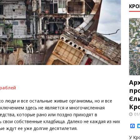
КРО
Ар
про
Єл
о люди и все остальные живые организмы, но и все
Кр
сключением здесь не является и многочисленная
01
едства, которые рано или поздно приходят в
ь свои собственные кладбища. Далеко не каждая из них
F
ые ждут ее уже долгие десятилетия.
a
c
У Кр
e