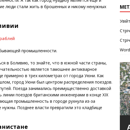
енности. А так как город Нуадибу является еще и
МЕТ
ие люди стали жить в брошенных и никому ненужных
Увій
оливии
Стріч
Стрі
Word
добывающей промышленности.
ся в Боливию, то знайте, что в южной части страны,
ечательностью является тамошнее антикварное
 примерно в трех километрах от города Уюни. Как
лом, город Уюни был центром распределения поездов.
 путей. Поезда занимались преимущественно доставкой
ь линии поездов британскими инженерами в конце XIX
вающая промышленность в городе рухнула из-за
не нужны. Позднее власти превратили это кладбище
анистане