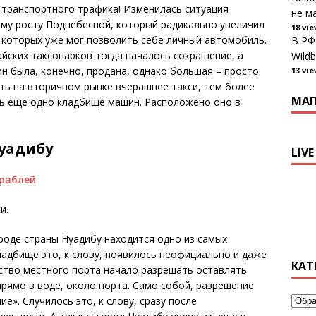
 транспортного трафика! Изменилась ситуация
не ма
му росту Поднебесной, который радикально увеличил
18 vi
 которых уже мог позволить себе личный автомобиль.
В РФ
тайских таксопарков тогда началось сокращение, а
Wildb
ин была, конечно, продана, однако большая – просто
13 vi
ать на вторичном рынке вчерашнее такси, тем более
МА
сь еще одно кладбище машин. Расположено оно в
Нуадибу
LIVE
и.
роде страны Нуадибу находится одно из самых
адбище это, к слову, появилось неофициально и даже
КАТ
дство местного порта начало разрешать оставлять
прямо в воде, около порта. Само собой, разрешение
е». Случилось это, к слову, сразу после