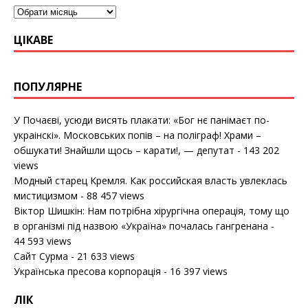
ЦІКАВЕ
ПОПУЛЯРНЕ
У Почаєві, усюди висять плакати: «Бог нє панімаєт по-
украінскі». Московських попів – на поліграф! Храми –
обшукати! Знайшли щось – карати!, — депутат
- 143 202
views
Модный старец Кремля. Как российская власть увлеклась
мистицизмом
- 88 457 views
Віктор Шишкін: Нам потрібна хірургічна операція, тому що
в організмі під назвою «Україна» почалась гангренана
-
44 593 views
Сайт Сурма
- 21 633 views
Українська пресова корпорація
- 16 397 views
ЛІК