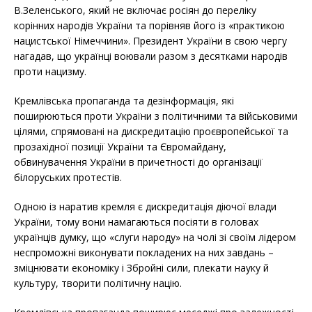
В.Зеленського, який не включає росіян до переліку
корінних народів України та порівняв його із «практикою
нацистської Німеччини». Президент України в свою чергу
нагадав, що українці воювали разом з десятками народів
проти нацизму.
Кремлівська пропаганда та дезінформація, які
поширюються проти України з політичними та військовими
цілями, спрямовані на дискредитацію проєвропейської та
прозахідної позиції України та Євромайдану,
обвинувачення України в причетності до організації
білоруських протестів.
Одною із наратив кремля є дискредитація діючої влади
України, тому вони намагаються посіяти в головах
українців думку, що «слуги народу» на чолі зі своїм лідером
неспроможні виконувати покладених на них завдань –
зміцнювати економіку і Збройні сили, плекати науку й
культуру, творити політичну націю.