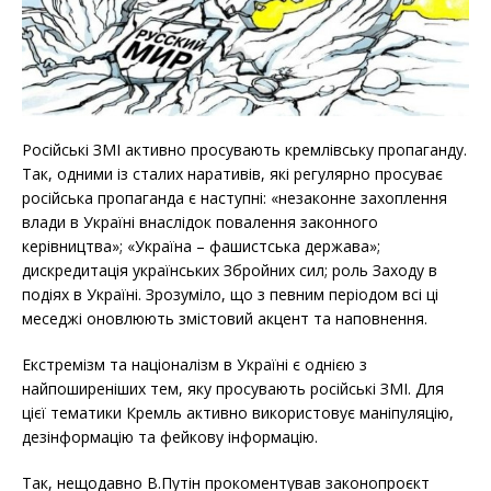
Російські ЗМІ активно просувають кремлівську пропаганду.
Так, одними із сталих наративів, які регулярно просуває
російська пропаганда є наступні: «незаконне захоплення
влади в Україні внаслідок повалення законного
керівництва»; «Україна – фашистська держава»;
дискредитація українських Збройних сил; роль Заходу в
подіях в Україні. Зрозуміло, що з певним періодом всі ці
меседжі оновлюють змістовий акцент та наповнення.
Екстремізм та націоналізм в Україні є однією з
найпоширеніших тем, яку просувають російські ЗМІ. Для
цієї тематики Кремль активно використовує маніпуляцію,
дезінформацію та фейкову інформацію.
Так, нещодавно В.Путін прокоментував законопроєкт