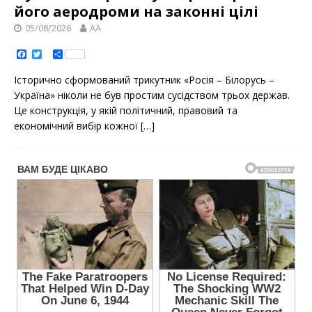
його аеродроми на законні цілі
05/08/2026
AA
F
T
S
a
w
h
c
i
a
Історично сформований трикутник «Росія – Білорусь –
e
t
r
b
t
e
Україна» ніколи не був простим сусідством трьох держав.
o
e
Це конструкція, у якій політичний, правовий та
o
r
k
економічний вибір кожної
[…]