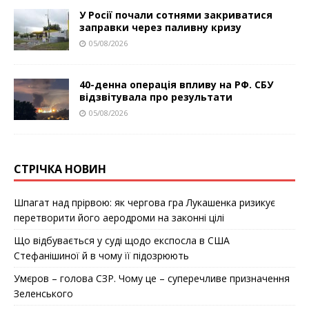
У Росії почали сотнями закриватися
заправки через паливну кризу
05/08/2026
40-денна операція впливу на РФ. СБУ
відзвітувала про результати
05/08/2026
СТРІЧКА НОВИН
Шпагат над прірвою: як чергова гра Лукашенка ризикує
перетворити його аеродроми на законні цілі
Що відбувається у суді щодо експосла в США
Стефанішиної й в чому її підозрюють
Умєров – голова СЗР. Чому це – суперечливе призначення
Зеленського