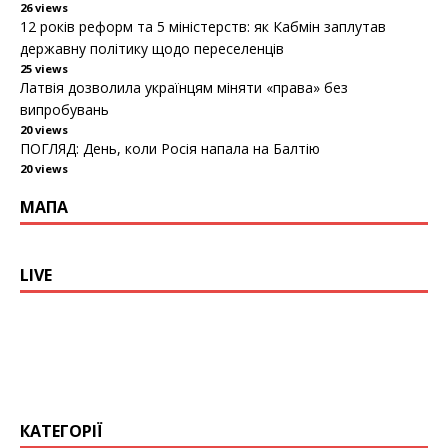
26 views
12 років реформ та 5 міністерств: як Кабмін заплутав
державну політику щодо переселенців
25 views
Латвія дозволила українцям міняти «права» без
випробувань
20 views
ПОГЛЯД: День, коли Росія напала на Балтію
20 views
МАПА
LIVE
КАТЕГОРІЇ