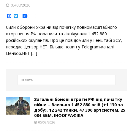
05/08/2026
F
T
S
a
w
h
c
i
a
Сили оборони України від початку повномасштабного
e
t
r
b
t
e
вторгнення РФ поранили та ліквідували 1 452 880
o
e
російських окупантів. Про це повідомили у Генштабі ЗСУ,
o
r
k
передає Цензор.НЕТ. Більше новин у Telegram-каналі
Цензор.НЕТ
[…]
Загальні бойові втрати РФ від початку
війни – близько 1 452 880 осіб (+1 130 за
добу), 12 242 танки, 47 396 артсистем, 25
084 ББМ. ІНФОГРАФІКА
05/08/2026