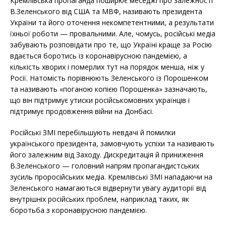
Кремлівська пропаганда поширює меседжі про залежності
В.Зеленського від США та МВФ, називають президента
України та його оточення некомпетентними, а результати
їхньої роботи — провальними. Але, чомусь, російські медіа
забувають розповідати про те, що Україні краще за Росію
вдається боротись із коронавірусною пандемією, а
кількість хворих і померлих тут на порядок менша, ніж у
Росії. Натомість порівнюють Зеленського із Порошенком
та називають «поганою копією Порошенка» зазначають,
що він підтримує утиски російськомовних українців і
підтримує продовження війни на Донбасі.
Російські ЗМІ перебільшують невдачі й помилки
українського президента, замовчують успіхи та називають
його залежним від Заходу. Дискредитація й приниження
В.Зеленського — головний напрям пропагандистських
зусиль проросійських медіа. Кремлівські ЗМІ нападаючи на
Зеленського намагаються відвернути увагу аудиторії від
внутрішніх російських проблем, наприклад таких, як
боротьба з коронавірусною пандемією.