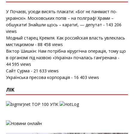
У Почаєві, усюди висять плакати: «Бог нє панімаєт по-
украінскі». Московських попів – на поліграф! Храми –
обшукати! Знайшли щось – карати!, — депутат
- 143 206
views
Модный старец Кремля. Как российская власть увлеклась
мистицизмом
- 88 458 views
Віктор Шишкін: Нам потрібна хірургічна операція, тому що
в організмі під назвою «Україна» почалась гангренана
-
44 595 views
Сайт Сурма
- 21 633 views
Українська пресова корпорація
- 16 403 views
ЛІК
УПК