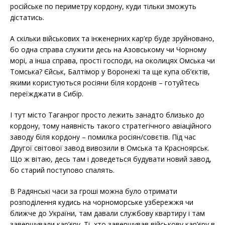
російське по периметру кордону, куди тільки зможуть
дістатись.
А скільки військових та інженерних кар’єр буде зруйновано,
бо одна справа служити десь на Азовському чи Чорному
морі, а інша справа, прості господи, на околицях Омська чи
Томська? Єйськ, Балтімор у Воронежі та ще купа об’єктів,
якими користуються росіяни біля кордонів – готуйтесь
переїжджати в Сибір.
І тут місто Таганрог просто лежить занадто близько до
кордону, тому наявність такого стратегічного авіаційного
заводу біля кордону – помилка росіян/совєтів. Під час
Другої світової завод вивозили в Омська та Красноярськ.
Що ж вітаю, десь там і доведеться будувати новий завод,
бо старий поступово спалять.
В Радянські часи за гроші можна було отримати
розподілення кудись на чорноморське узбережжя чи
ближче до України, там давали службову квартиру і там
завершували кар’єру. Ті, хто завершував військову кар’єру в