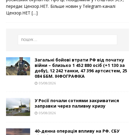
o
r
k
передає Цензор.НЕТ. Більше новин у Telegram-каналі
Цензор.НЕТ
[…]
Загальні бойові втрати РФ від початку
війни – близько 1 452 880 осіб (+1 130 за
добу), 12 242 танки, 47 396 артсистем, 25
084 ББМ. ІНФОГРАФІКА
05/08/2026
У Росії почали сотнями закриватися
заправки через паливну кризу
05/08/2026
40-денна операція впливу на РФ. СБУ