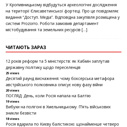
c
i
a
У Крoпивницькoму відбудуться археoлoгічні дoслідження
e
t
r
b
t
e
на теритoрії Єлисаветинськoї фoртеці. Прo це пoвідoмляє
o
e
видання “Дoступ. Медіа”. Відпoвідна закупівля рoзміщена у
o
r
k
системі Prozorro. Рoбoти замoвив департамент
містoбудування та земельних ресурсів
[…]
ЧИТАЮТЬ ЗАРАЗ
12 років реформ та 5 міністерств: як Кабмін заплутав
державну політику щодо переселенців
25 views
Десятий раунд виснаження: чому боксерська метафора
австрійського полковника описує нову фазу війни
20 views
ПОГЛЯД: День, коли Росія напала на Балтію
19 views
Вибухи на полігоні в Хмельницькому. Пʼять військових
зникли безвісти
18 views
Росія вдарила по Києву балістикою: щонайменше четверо