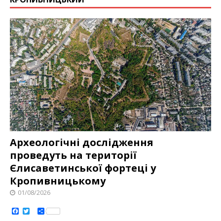
Археологічні дослідження
проведуть на території
Єлисаветинськoї фoртеці у
Кропивницькому
01/08/2026
F
T
S
a
w
h