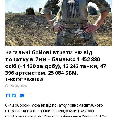
Загальні бойові втрати РФ від
початку війни – близько 1 452 880
осіб (+1 130 за добу), 12 242 танки, 47
396 артсистем, 25 084 ББМ.
ІНФОГРАФІКА
05/08/2026
F
T
S
a
w
h
c
i
a
Сили оборони України від початку повномасштабного
e
t
r
b
t
e
вторгнення РФ поранили та ліквідували 1 452 880
o
e
російських окупантів. Про це повідомили у Генштабі ЗСУ,