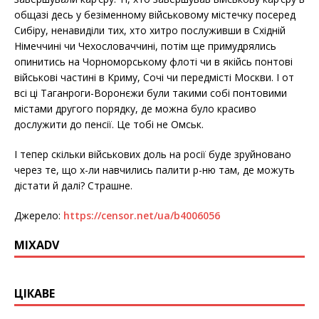
общазі десь у безіменному військовому містечку посеред
Сибіру, ненавиділи тих, хто хитро послуживши в Східній
Німеччині чи Чехословаччині, потім ще примудрялись
опинитись на Чорноморському флоті чи в якійсь понтові
військові частині в Криму, Сочі чи передмісті Москви. І от
всі ці Таганроги-Воронєжи були такими собі понтовими
містами другого порядку, де можна було красиво
дослужити до пенсії. Це тобі не Омськ.
І тепер скільки військових доль на росії буде зруйновано
через те, що х-ли навчились палити р-ню там, де можуть
дістати й далі? Страшне.
Джерело:
https://censor.net/ua/b4006056
MIXADV
ЦІКАВЕ