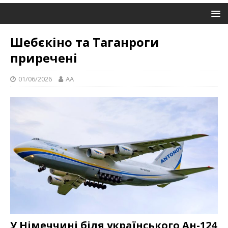
Шебєкіно та Таганроги
приречені
01/06/2026
AA
У Німеччині біля українського Ан-124