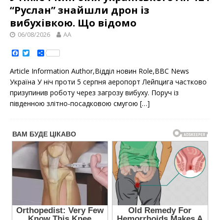
“Руслан” знайшли дрон із
вибухівкою. Що відомо
06/08/2026
AA
F
T
S
a
w
h
c
i
a
Article Information Author,Відділ новин Role,ВВС News
e
t
r
b
t
e
Україна У ніч проти 5 серпня аеропорт Лейпцига частково
o
e
призупинив роботу через загрозу вибуху. Поруч із
o
r
k
південною злітно-посадковою смугою
[…]