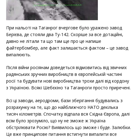
При нальоті на Таганрог вчергове було уражено завод
Берієва, де стояли два Ту-142. Скоріше за все дотаційні,
давно не літали та що там ще про це напише
файтербомбер, але факт залишається фактом – це завод
випалюють.
Після війни росіянам доведеться відмовитись від звичних
радянських зручних виробництв в європейській частині
росії та будувати нові виробництва трохи далі від кордону
з Україною. Всякі Шебєкіно та Таганроги просто приречені.
Всі ці заводи, аеродроми, бази зберігання будувались з
розрахунку на те, що до найближчого НАТО декілька
тисяч кілометрів. Спочатку відпала вся Східна Європа, далі
всім було зрозуміло, що ну не зможе ж Україна
обстрілювати Росію? Виявилось що зможе і буде. Залюбки.
Це вже принципове питання встигнути випалити все