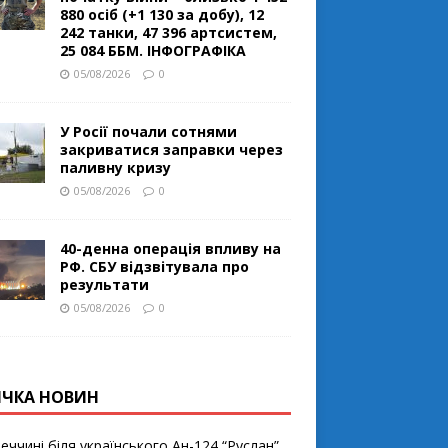
880 осіб (+1 130 за добу), 12
242 танки, 47 396 артсистем,
25 084 ББМ. ІНФОГРАФІКА
05/08/2026
0
У Росії почали сотнями
закриватися заправки через
паливну кризу
05/08/2026
0
40-денна операція впливу на
РФ. СБУ відзвітувала про
результати
05/08/2026
0
ІЧКА НОВИН
еччині біля українського Ан-124 “Руслан”