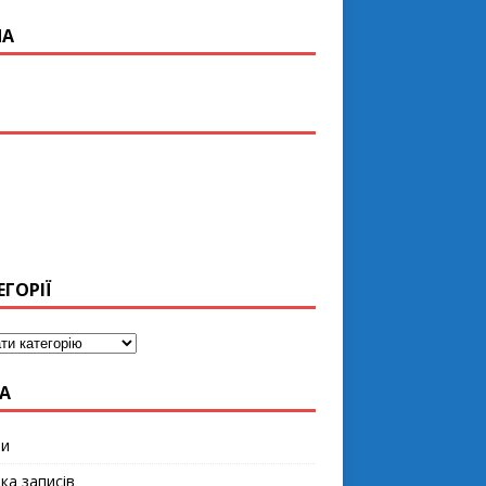
ПА
ЕГОРІЇ
А
ти
ка записів