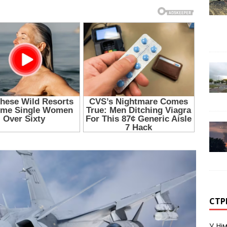
СТР
У Нім