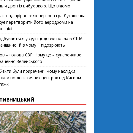
шли дрон із вибухівкою. Що відомо
ат над прірвою: як чергова гра Лукашенка
кує перетворити його аеродроми на
ні цілі
ідбувається у суді щодо експосла в США
анішиної й в чому її підозрюють
ов – голова СЗР. Чому це – суперечливе
начення Зеленського
б’єкти були приречені”. Чому наслідки
стики по логістичних центрах під Києвом
тяжкі
ПИВНИЦЬКИЙ