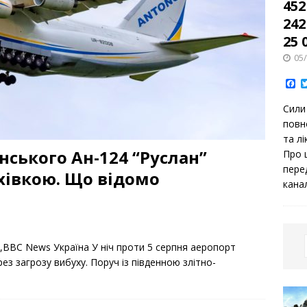
452
242
25 
05
F
a
c
Сили
e
b
повн
o
та лі
o
k
нського Ан-124 “Руслан”
Про 
пере
хівкою. Що відомо
кана
ole,ВВС News Україна У ніч проти 5 серпня аеропорт
з загрозу вибуху. Поруч із південною злітно-