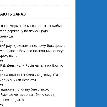
АЮТЬ ЗАРАЗ
ків реформ та 5 міністерств: як Кабмін
утав державну політику щодо
селенців
ews
тий раунд виснаження: чому боксерська
фора австрійського полковника описує
 фазу війни
ews
ЯД: День, коли Росія напала на Балтію
ews
хи на полігоні в Хмельницькому. Пʼять
ькових зникли безвісти
ews
я вдарила по Києву балістикою:
йменше четверо загиблих, серед
нених – підліток
ews