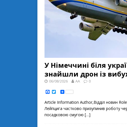
У Німеччині біля украї
знайшли дрон із вибу
06/08/2026
AA
0
F
T
S
a
w
h
c
i
a
Article Information Author,Відділ новин R
e
t
r
b
t
e
Лейпцига частково призупинив роботу чере
o
e
посадковою смугою
[…]
o
r
k