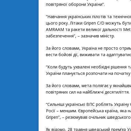
повітряної оборони України”.
“Навчання українських пілотів та технічн
цього року. Літаки Gripen C/D можуть бути
AMRAAM та ракети великої дальності Mete
забезпечення”, – зазначив міністр.
За його словами, Україна не просто отриму
вести бойові дії, виживати та адаптувати
“Коли будуть ухвалені необхідні рішення т
України планується розпочати на початку
За його словами, мета полягає у якнайшви
повітряних сил на найближчі десятиліття.
“Сильніші українські ВПС роблять Україну 
Росії – меншим. Європейська країна, яка 
Gripen”, – резюмував очільник шведськог
Як відомо, 28 травня шведський прем’єр 