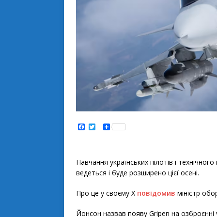
F
T
S
a
w
h
c
i
a
e
t
r
b
t
e
o
e
Навчання українських пілотів і технічног
o
r
ведеться і буде розширено цієї осені.
k
Про це у своєму Х
повідомив
міністр обо
Йонсон назвав появу Gripen на озброєнні 