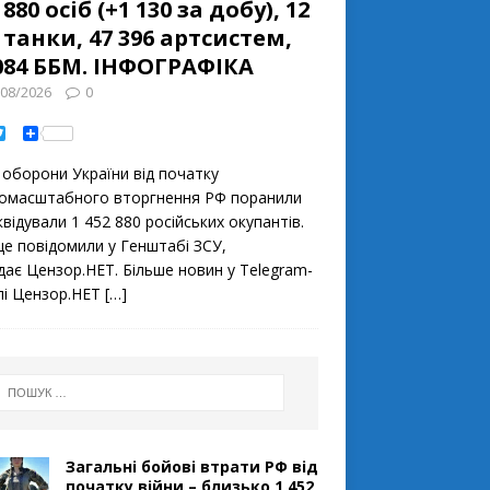
 880 осіб (+1 130 за добу), 12
 танки, 47 396 артсистем,
084 ББМ. ІНФОГРАФІКА
/08/2026
0
T
S
w
h
i
a
 оборони України від початку
t
r
t
e
омасштабного вторгнення РФ поранили
e
квідували 1 452 880 російських окупантів.
r
це повідомили у Генштабі ЗСУ,
дає Цензор.НЕТ. Більше новин у Telegram-
лі Цензор.НЕТ
[…]
Загальні бойові втрати РФ від
початку війни – близько 1 452