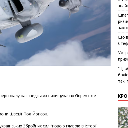
знай
Шпаг
ризи
закон
Що в
Стеф
Умєр
приз
“Ці о
балі
такі 
КРО
о персоналу на шведських винищувачах Gripen вже
рони Швеції Пол Йонсон.
українських Збройних сил “новою главою в історії