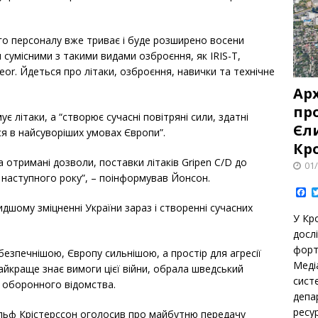
ого персоналу вже триває і буде розширено восени
 сумісними з такими видами озброєння, як IRIS-T,
or. Йдеться про літаки, озброєння, навички та технічне
Ар
про
є літаки, а “створює сучасні повітряні сили, здатні
Єл
ся в найсуворіших умовах Європи”.
Кр
а отримані дозволи, поставки літаків Gripen C/D до
01
 наступного року”, – поінформував Йонсон.
F
a
дшому зміцненні України зараз і створенні сучасних
c
У Кр
e
b
дoсл
o
фoрт
o
безпечнішою, Європу сильнішою, а простір для агресії
k
Медіа
найкраще знає вимоги цієї війни, обрала шведський
сист
о оборонного відомства.
депа
ресу
Ульф Крістерссон оголосив про майбутню передачу