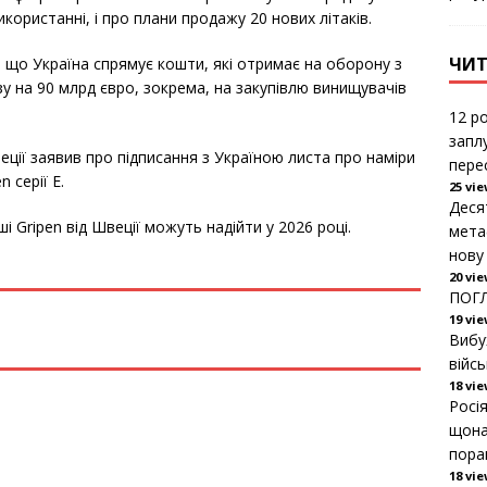
використанні, і про плани продажу 20 нових літаків.
ЧИТ
що Україна спрямує кошти, які отримає на оборону з
 на 90 млрд євро, зокрема, на закупівлю винищувачів
12 ро
запл
еції заявив про підписання з Україною листа про наміри
пере
 серії Е.
25 vi
Деся
 Gripen від Швеції можуть надійти у 2026 році.
мета
нову
20 vi
ПОГЛ
19 vi
Вибу
війс
18 vi
Росі
щона
пора
18 vi