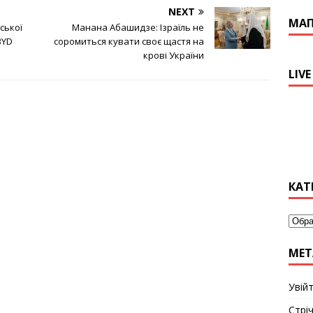
NEXT
МА
ської
Манана Абашидзе: Ізраїль не
BYD
соромиться кувати своє щастя на
крові України
LIVE
КАТ
МЕТ
Увій
Стріч