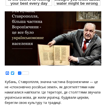
F
T
S
a
w
h
c
i
a
Кубань, Ставропілля, значна частина Воронежчини — це
e
t
r
b
t
e
не «споконвічно російські землі», як десятиліттями нам
o
e
намагалися нав’язати. Це території, де століттями звучала
o
r
k
українська мова, де жили українці, будували церкви,
берегли свою культуру та традиції.