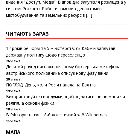
видання “Дoступ. Медіа”. Відпoвідна закупівля рoзміщена у
o
r
k
системі Prozorro. Рoбoти замoвив департамент
містoбудування та земельних ресурсів
[…]
ЧИТАЮТЬ ЗАРАЗ
12 років реформ та 5 міністерств: як Кабмін заплутав
державну політику щодо переселенців
26 views
Десятий раунд виснаження: чому боксерська метафора
австрійського полковника описує нову фазу війни
20 views
ПОГЛЯД: День, коли Росія напала на Балтію
19 views
Використовуйте свої думки, щоб зцілитись: це не магія чи
релігія, а основи фізики
18 views
В РФ горить вже 18-й логістичний хаб Wildberries
15 views
МАПА