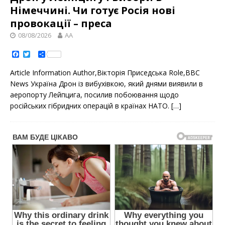
Німеччині. Чи готує Росія нові
провокації – преса
08/08/2026
AA
F
T
S
a
w
h
c
i
a
Article Information Author,Вікторія Приседська Role,BBC
e
t
r
b
t
e
News Україна Дрон із вибухівкою, який днями виявили в
o
e
аеропорту Лейпцига, посилив побоювання щодо
o
r
k
російських гібридних операцій в країнах НАТО.
[…]