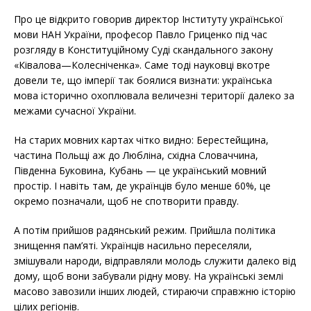
Про це відкрито говорив директор Інституту української
мови НАН України, професор Павло Гриценко під час
розгляду в Конституційному Суді скандального закону
«Ківалова—Колесніченка». Саме тоді науковці вкотре
довели те, що імперії так боялися визнати: українська
мова історично охоплювала величезні території далеко за
межами сучасної України.
На старих мовних картах чітко видно: Берестейщина,
частина Польщі аж до Любліна, східна Словаччина,
Південна Буковина, Кубань — це український мовний
простір. І навіть там, де українців було менше 60%, це
окремо позначали, щоб не спотворити правду.
А потім прийшов радянський режим. Прийшла політика
знищення пам’яті. Українців насильно переселяли,
змішували народи, відправляли молодь служити далеко від
дому, щоб вони забували рідну мову. На українські землі
масово завозили інших людей, стираючи справжню історію
цілих регіонів.