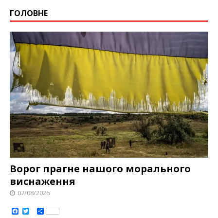
ГОЛОВНЕ
Ворог прагне нашого морального
виснаження
07/08/2026
F
T
S
a
w
h