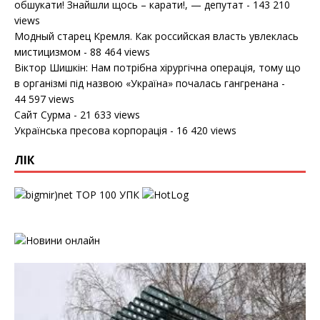
обшукати! Знайшли щось – карати!, — депутат
- 143 210
views
Модный старец Кремля. Как российская власть увлеклась
мистицизмом
- 88 464 views
Віктор Шишкін: Нам потрібна хірургічна операція, тому що
в організмі під назвою «Україна» почалась гангренана
-
44 597 views
Сайт Сурма
- 21 633 views
Українська пресова корпорація
- 16 420 views
ЛІК
УПК