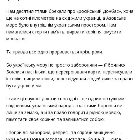
Нам десятиліттями брехали про «російський Донбас», хоча
ще на сотні кілометрів на схід жили українці, а Азовське
море було внутрішнім українським простором. Нам
намагалися стерти пам’ять, вирвати коріння, змусити
мовчати.
Та правда все одно проривається крізь роки.
Бо українську мову не просто забороняли — її боялися.
Боялися настільки, що перекроювали карти, переписували
історію, нищили книги, переслідували людей лише за право
бути українцями.
І саме ці наукові докази сьогодні є ще одним потужним
свідченням: український народ століттями боровся не
лише за землю, а й за право говорити рідною мовою,
пам’ятати своє коріння та залишатися собою.
І попри всі заборони, репресії та спроби знищення —
українська мова вистояла. Вистояла, бо в ній — сила