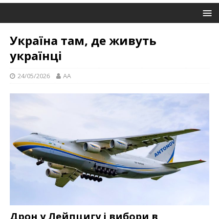
Україна там, де живуть
українці
24/05/2026
AA
Дрон у Лейпцигу і вибори в