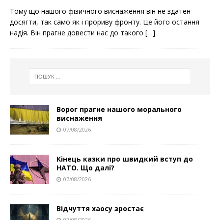
c
i
a
Тому що нашого фізичного виснаження він не здатен
e
t
r
b
t
e
досягти, так само як і прориву фронту. Це його остання
o
e
надія. Він прагне довести нас до такого
[…]
o
r
k
Ворог прагне нашого морального
виснаження
07/08/2026
Кінець казки про швидкий вступ до
НАТО. Що далі?
07/08/2026
Відчуття хаосу зростає
07/08/2026