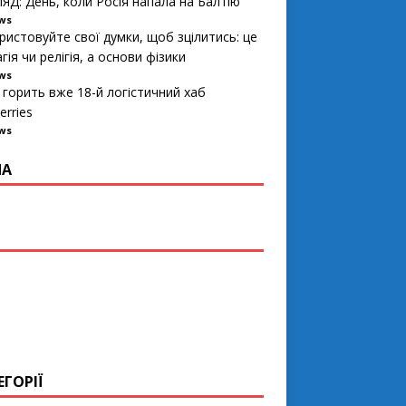
ЯД: День, коли Росія напала на Балтію
ews
ристовуйте свої думки, щоб зцілитись: це
гія чи релігія, а основи фізики
ews
 горить вже 18-й логістичний хаб
erries
ews
ПА
ЕГОРІЇ