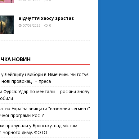
Відчуття хаосу зростає
07/08/2026
0
ІЧКА НОВИН
у Лейпцигу і вибори в Німеччині. Чи готує
 нові провокації – преса
й Фурса: Удар по менталці – росіяни знову
робили
датна Україна знищити “наземний сегмент”
чної програми Росії?
хи пролунали у Брянську: над містом
п чорного диму. ФОТО