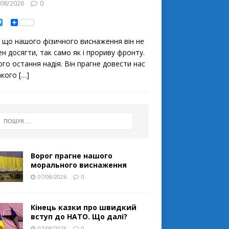
/08/2026
0
T
S
w
h
i
a
 що нашого фізичного виснаження він не
t
r
t
e
ен досягти, так само як і прориву фронту.
e
ого остання надія. Він прагне довести нас
r
акого
[…]
Ворог прагне нашого
морального виснаження
07/08/2026
0
Кінець казки про швидкий
вступ до НАТО. Що далі?
07/08/2026
0