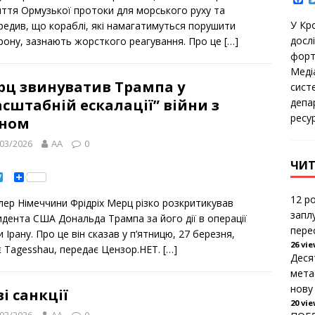
t
e
a
иття Ормузької протоки для морського руху та
e
c
У Кр
редив, що кораблі, які намагатимуться порушити
r
e
b
дoсл
рону, зазнають жорсткого реагування. Про це
[…]
o
фoрт
o
k
Медіа
рц звинуватив Трампа у
сист
депа
сштабній ескалації” війни з
ресу
аном
03/2026
AA
0
ЧИТ
T
S
w
h
i
a
12 ро
лер Німеччини Фрідріх Мерц різко розкритикував
t
r
запл
t
e
идента США Дональда Трампа за його дії в операції
e
пере
 Ірану. Про це він сказав у п’ятницю, 27 березня,
r
26 vi
є Tagesshau, передає Цензор.НЕТ.
[…]
Деся
мета
нову
і санкції
20 vi