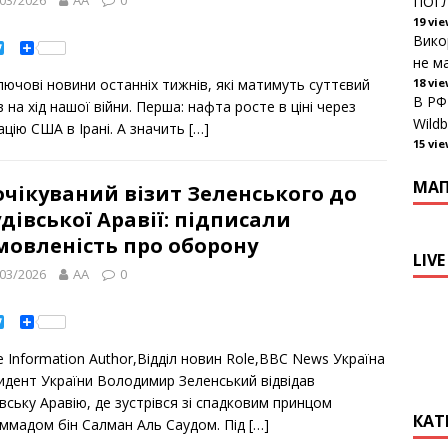
03/2026
AA
0
ПОГЛ
19 vi
Вико
T
S
w
h
не ма
i
a
18 vi
лючові новини останніх тижнів, які матимуть суттєвий
t
r
В РФ
t
e
 на хід нашої війни. Перша: нафта росте в ціні через
e
Wildb
ацію США в Ірані. А значить
[…]
r
15 vi
МА
чікуваний візит Зеленського до
дівської Аравії: підписали
мовленість про оборону
LIVE
03/2026
AA
0
T
S
w
h
i
a
le Information Author,Відділ новин Role,ВВС News Україна
t
r
t
e
идент України Володимир Зеленський відвідав
e
вську Аравію, де зустрівся зі спадковим принцом
r
КАТ
ммадом бін Салман Аль Саудом. Під
[…]