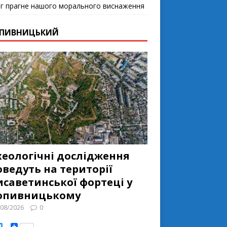
г прагне нашого морального виснаження
ПИВНИЦЬКИЙ
хеологічні дослідження
ведуть на території
исаветинськoї фoртеці у
опивницькому
/08/2026
0
T
S