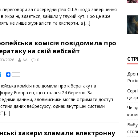
w
h
i
a
і переговори за посередництва США щодо завершення
t
r
t
e
 в Україні, здається, зайшли у глухий кут. Про це вже
e
рять не лише журналісти та експерти, а
[…]
r
ропейська комісія повідомила про
ератаку на свій вебсайт
СТР
03/2026
AA
0
Дрон 
T
S
w
h
Росія
i
a
пейська комісія повідомила про кібератаку на
t
r
Сергі
t
e
форму Europa.eu, що сталася 24 березня. За
e
це з
редніми даними, зловмисники могли отримати доступ
r
астини даних вебресурсу, однак внутрішні системи
Чи з
ії
[…]
космі
Вибу
стов
анські хакери зламали електронну