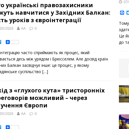
07
о українські правозахисники
уть навчитися у Західних Балкан:
F
a
ть уроків з євроінтеграції
c
Тому
e
b
03/2026
AA
0
здат
o
Це й
o
k
T
S
до т
w
h
i
a
інтеграцію часто сприймають як процес, який
t
r
t
e
вається десь між урядом і Брюсселем. Але досвід країн
e
них Балкан засвідчує інше: це процес, у якому
r
адянське суспільство
[…]
ід з «глухого кута» тристоронніх
реговорів можливий – через
лучення Європи
03/2026
AA
0
T
S