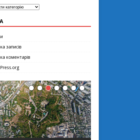
А
ти
ка записів
чка коментарів
Press.org