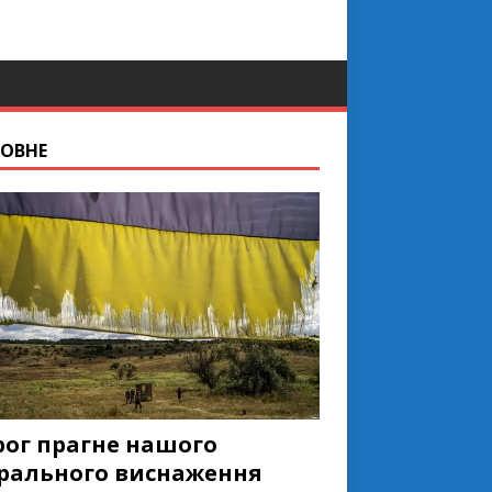
ОВНЕ
рог прагне нашого
рального виснаження