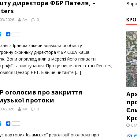
ту директора ФБР Пателя, –
Воро
ters
КРО
03/2026
AA
0
T
S
w
h
i
a
язані з Іраном хакери зламали особисту
t
r
t
e
тронну скриньку директора ФБР США Каша
e
ля. Вони оприлюднили в мережі його приватні
r
графії та листування. Про це пише агентство Reuters,
домляє Цензор.НЕТ. Більше читайте
[…]
Р оголосив про закриття
Ар
музької протоки
про
Єл
03/2026
AA
0
Кр
T
S
01
w
h
i
a
ус вартових Ісламської революції оголосив про
t
r
F