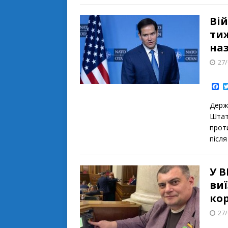
Вій
ти
наз
27/
F
a
c
Держ
e
b
Штат
o
проти
o
k
після
У 
виї
кор
27/