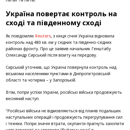
Україна повертає контроль на
сході та південному сході
Як повідомляє
Reuters
, з кінця січня Україна відновила
контроль над 480 кв. км у східних та південно-східних
районах фронту. Про це заявив начальник Генштабу
Олександр Сирський після візиту на передову.
Сирський уточнив, що Україна повернула контроль над
вісьмома населеними пунктами в Дніпропетровській
області та чотирма – у Запорізькій.
Втім, попри успіхи України, російські війська продовжують
весняний наступ.
“Російські війська не відмовляються від планів подальших
наступальних операцій і продовжують перегрупування сил
і техніки. Попри значні втрати, окупанти прагнуть захопити
нові території та створити “буферну зону” в