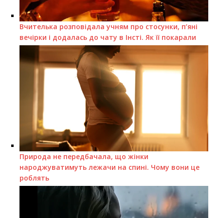
Вчителька розповідала учням про стосунки, п’яні
вечірки і додалась до чату в Інсті. Як її покарали
Природа не передбачала, що жінки
народжуватимуть лежачи на спині. Чому вони це
роблять