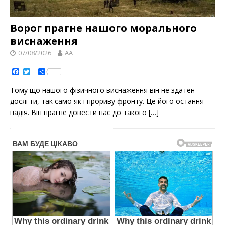
Ворог прагне нашого морального
виснаження
07/08/2026
AA
F
T
S
a
w
h
c
i
a
Тому що нашого фізичного виснаження він не здатен
e
t
r
b
t
e
досягти, так само як і прориву фронту. Це його остання
o
e
надія. Він прагне довести нас до такого
[…]
o
r
k