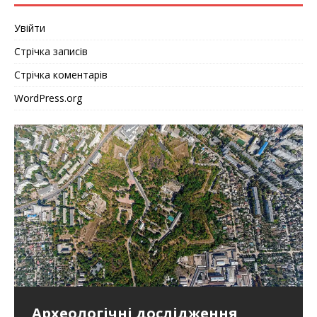
Увійти
Стрічка записів
Стрічка коментарів
WordPress.org
Сто тринадцять років
Археологічні дослідження
Зеленський прибув до Польщі
Горбатий «Запорожець»: Як
Як працювала економіка