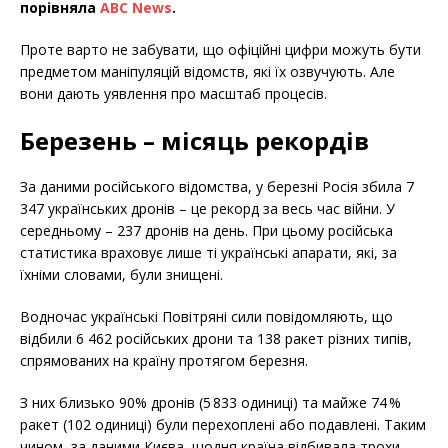
порівняла
ABC News
.
Проте варто не забувати, що офіційні цифри можуть бути
предметом маніпуляцій відомств, які їх озвучують. Але
вони дають уявлення про масштаб процесів.
Березень – місяць рекордів
За даними російського відомства, у березні Росія збила 7
347 українських дронів – це рекорд за весь час війни. У
середньому – 237 дронів на день. При цьому російська
статистика враховує лише ті українські апарати, які, за
їхніми словами, були знищені.
Водночас українські Повітряні сили повідомляють, що
відбили 6 462 російських дрони та 138 ракет різних типів,
спрямованих на країну протягом березня.
З них близько 90% дронів (5 833 одиниці) та майже 74 %
ракет (102 одиниці) були перехоплені або подавлені. Таким
чином, за даними Києва, щодня країна відбивала трохи