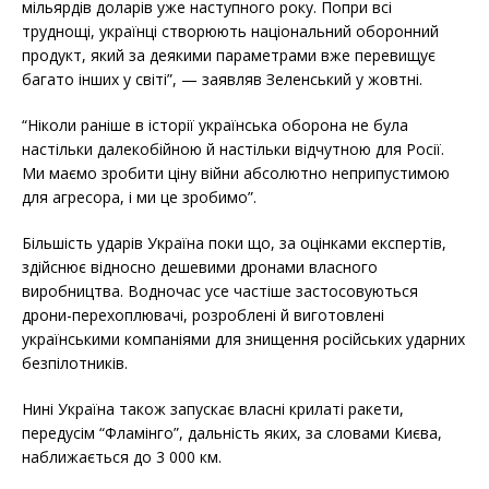
мільярдів доларів уже наступного року. Попри всі
труднощі, українці створюють національний оборонний
продукт, який за деякими параметрами вже перевищує
багато інших у світі”, — заявляв Зеленський у жовтні.
“Ніколи раніше в історії українська оборона не була
настільки далекобійною й настільки відчутною для Росії.
Ми маємо зробити ціну війни абсолютно неприпустимою
для агресора, і ми це зробимо”.
Більшість ударів Україна поки що, за оцінками експертів,
здійснює відносно дешевими дронами власного
виробництва. Водночас усе частіше застосовуються
дрони-перехоплювачі, розроблені й виготовлені
українськими компаніями для знищення російських ударних
безпілотників.
Нині Україна також запускає власні крилаті ракети,
передусім “Фламінго”, дальність яких, за словами Києва,
наближається до 3 000 км.