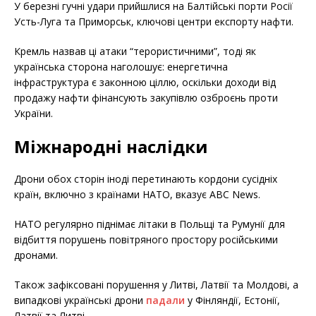
У березні гучні удари прийшлися на Балтійські порти Росії
Усть-Луга та Приморськ, ключові центри експорту нафти.
Кремль назвав ці атаки “терористичними”, тоді як
українська сторона наголошує: енергетична
інфраструктура є законною ціллю, оскільки доходи від
продажу нафти фінансують закупівлю озброєнь проти
України.
Міжнародні наслідки
Дрони обох сторін іноді перетинають кордони сусідніх
країн, включно з країнами НАТО, вказує ABC News.
НАТО регулярно піднімає літаки в Польщі та Румунії для
відбиття порушень повітряного простору російськими
дронами.
Також зафіксовані порушення у Литві, Латвії та Молдові, а
випадкові українські дрони
падали
у Фінляндії, Естонії,
Латвії та Литві.