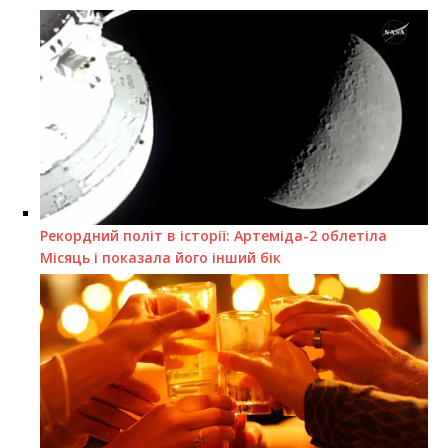
Рекордний політ в історії: Артеміда-2 облетіла
Місяць і показала його інший бік