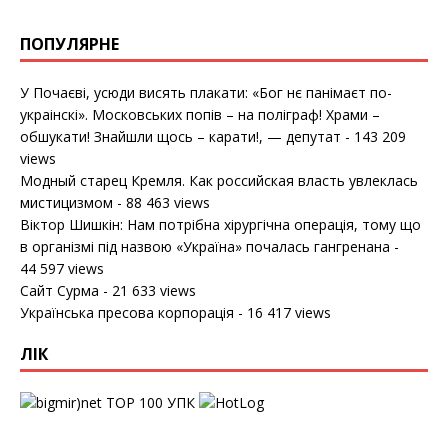
ПОПУЛЯРНЕ
У Почаєві, усюди висять плакати: «Бог нє панімаєт по-
украінскі». Московських попів – на поліграф! Храми –
обшукати! Знайшли щось – карати!, — депутат
- 143 209
views
Модный старец Кремля. Как российская власть увлеклась
мистицизмом
- 88 463 views
Віктор Шишкін: Нам потрібна хірургічна операція, тому що
в організмі під назвою «Україна» почалась гангренана
-
44 597 views
Сайт Сурма
- 21 633 views
Українська пресова корпорація
- 16 417 views
ЛІК
УПК