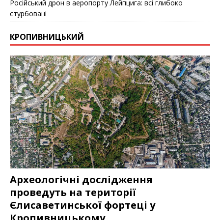
Російський дрон в аеропорту Лейпцига: всі глибоко
стурбовані
КРОПИВНИЦЬКИЙ
Археологічні дослідження
проведуть на території
Єлисаветинськoї фoртеці у
Кропивницькому