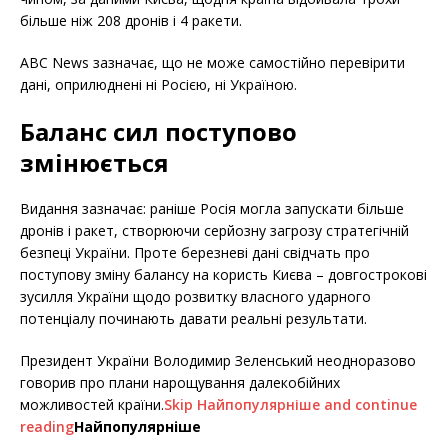
більше ніж 208 дронів і 4 ракети.
ABC News зазначає, що не може самостійно перевірити
дані, оприлюднені ні Росією, ні Україною.
Баланс сил поступово
змінюється
Видання зазначає: раніше Росія могла запускати більше
дронів і ракет, створюючи серйозну загрозу стратегічній
безпеці України. Проте березневі дані свідчать про
поступову зміну балансу на користь Києва – довгострокові
зусилля України щодо розвитку власного ударного
потенціалу починають давати реальні результати.
Президент України Володимир Зеленський неодноразово
говорив про плани нарощування далекобійних
можливостей країни.
Skip Найпопулярніше and continue
reading
Найпопулярніше