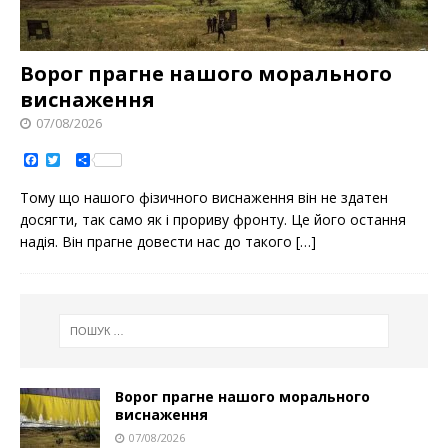
Ворог прагне нашого морального
виснаження
07/08/2026
F
T
S
a
w
h
c
i
a
Тому що нашого фізичного виснаження він не здатен
e
t
r
b
t
e
досягти, так само як і прориву фронту. Це його остання
o
e
надія. Він прагне довести нас до такого
[…]
o
r
k
Ворог прагне нашого морального
виснаження
07/08/2026